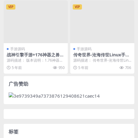
VIP
VIP
手游源码
手游源码
战神引擎手游+176神器之兽神
传奇世界-沧海传世Linux手工
降临+特色复古版本+安卓苹果
端+安卓苹果双端+GM授权后
源码描述： 版本说明：1.76神器之
源码描述： 传奇世界-沧海传世Linu
双端+架设教程
台+战旗+元神+明文资源
兽是目前比较新的独家特色赤月复
x手工端+安卓苹果双端+GM授权后
5 年前
950
5 年前
706
古版本，里面的...
台+战旗...
广告赞助
标签