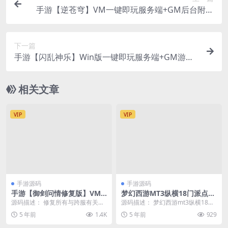
手游【逆苍穹】VM一键即玩服务端+GM后台附带
视频教程
下一篇
手游【闪乱神乐】Win版一键即玩服务端+GM游戏
后台+安卓苹果端+外网教程
相关文章
VIP
VIP
手游源码
手游源码
手游【御剑问情修复版】VM
梦幻西游MT3纵横18门派点化
一键端+授权后台+视频教程附
宠物装备套装新玩法时装武器
源码描述： 修复所有与跨服有关内
源码描述： 梦幻西游mt3纵横18门
带外网教程
+linux架设教程+GM工具后台
容 跨服BOSS 跨服六界活动 跨服挖
派点化宠物装备套装新玩法时装武
5 年前
1.4K
5 年前
929
矿等等所有...
器+linux...