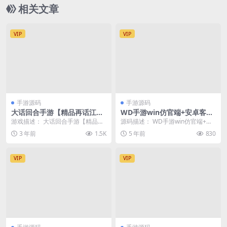
相关文章
VIP
VIP
手游源码
手游源码
大话回合手游【精品再话江
WD手游win仿官端+安卓客户
湖】2023最新整理Win一键即
端+洛书-大日金乌-飞行法宝-
游戏描述： 大话回合手游【精品再
源码描述： WD手游win仿官端+安
玩服务端+GM后台+安卓苹果
钓鱼-庄园
话江湖】2023最新整理Win一键即
卓客户端+洛书-大日金乌-飞行法宝-
3 年前
1.5K
5 年前
830
双端
玩服务端+G...
钓鱼-庄...
VIP
VIP