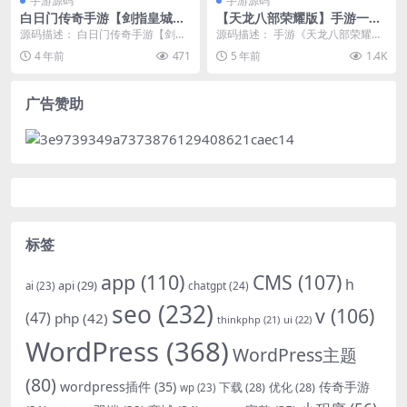
手游源码
手游源码
白日门传奇手游【剑指皇城】
【天龙八部荣耀版】手游一键
2022整理Win一键服务端+GM
服务端+运营GM后台+视频教
源码描述： 白日门传奇手游【剑指
源码描述： 手游《天龙八部荣耀
后台
程
皇城】2022整理Win一键服务端+G
版》VMware虚拟机一键服务端 有
4 年前
471
5 年前
1.4K
M后台 演...
运营gm后台及...
广告赞助
标签
app
(110)
CMS
(107)
h
api
(29)
chatgpt
(24)
ai
(23)
seo
(232)
v
(106)
(47)
php
(42)
thinkphp
(21)
ui
(22)
WordPress
(368)
WordPress主题
(80)
wordpress插件
(35)
下载
(28)
优化
(28)
传奇手游
wp
(23)