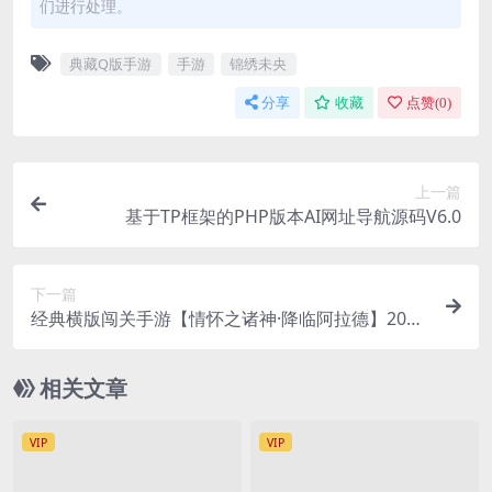
们进行处理。
典藏Q版手游
手游
锦绣未央
分享
收藏
点赞(
0
)
上一篇
基于TP框架的PHP版本AI网址导航源码V6.0
下一篇
经典横版闯关手游【情怀之诸神·降临阿拉德】2023
整理单机一键即玩镜像端+Linux本地学习手工端+懒
人助手+运营后台+教程
相关文章
VIP
VIP