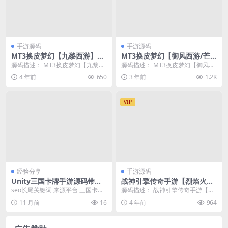
手游源码
手游源码
MT3换皮梦幻【九黎西游】5
MT3换皮梦幻【御风西游/芒
月整理Linux手工服务端+GM
果西游2】2023最新整理单机
源码描述： MT3换皮梦幻【九黎西
源码描述： MT3换皮梦幻【御风西
后台+安卓苹果双端
一键即玩镜像服务端+Linux手
游】5月整理Linux手工服务端+GM
游/芒果西游2】2023最新整理单机
4 年前
650
3 年前
1.2K
工服务端+GM后台+详细搭建
后台+安...
一键即玩镜...
教程
VIP
经验分享
手游源码
Unity三国卡牌手游源码带后
战神引擎传奇手游【烈焰火龙
台系统开发实战
第三季白猪版】最新整理Win
seo长尾关键词 来源平台 三国卡牌
源码描述： 战神引擎传奇手游【烈
半手工服务端+充值后台+安卓
手游源码带运营后台下载 百度热搜
焰火龙第三季白猪版】最新整理Wi
11 月前
16
4 年前
964
苹果双端
免费三国卡...
n半手工服务端+...