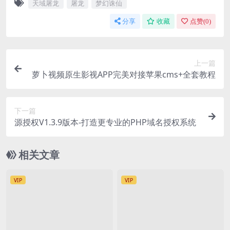
天域屠龙
屠龙
梦幻诛仙
分享
收藏
点赞(
0
)
上一篇
萝卜视频原生影视APP完美对接苹果cms+全套教程
下一篇
源授权V1.3.9版本-打造更专业的PHP域名授权系统
相关文章
VIP
VIP