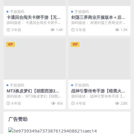
手游源码
手游源码
卡通回合闯关卡牌手游【无双
剑荡三界商业开服版本＋后台
小师妹】win服务端源码+GM
＋教程＋服务端＋客户端
源码描述： 卡通回合闯关卡牌手游
源码描述： 亲测剑荡三界商业开服
后台工具+苹果IOS安卓双端版
【无双小师妹】win服务端源码+G
版本，后台＋教程＋服务端＋客户
3 年前
1.4K
5 年前
1.3K
本
M后台工具+苹...
端 演示截图：
VIP
VIP
手游源码
手游源码
MT3换皮梦幻【胡图西游2】2
战神引擎传奇手游【暗黑火
022整理Linux手工服务端+G
龙】开服商业win服务端+安卓
源码描述： MT3换皮梦幻【胡图西
源码描述： 战神引擎传奇手游【暗
M后台
客户端
游2】2022整理Linux手工服务端+G
黑火龙】开服商业win服务端+安卓
4 年前
454
4 年前
2.8K
M后...
客户端 演示截...
广告赞助