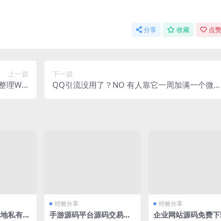
分享
收藏
点赞
上一篇
下一篇
整理Win
QQ引流没用了？NO 有人靠它一周加满一个微
台+教程
号精准粉丝
经验分享
经验分享
3本地私有化
手游源码平台源码交易网
企业网站源码免费下载