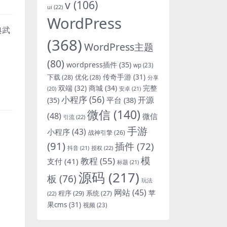
v
(106)
ui
(22)
WordPress
典武
(368)
WordPress主题
(80)
wordpress插件
(35)
wp
(23)
下载
(28)
优化
(28)
传奇手游
(31)
分享
双端
(32)
商城
(34)
完整
安卓
(21)
(20)
小程序
(56)
开源
平台
(38)
(35)
微信
(140)
(48)
微信
引流
(22)
手游
小程序
(43)
战神引擎
(26)
(91)
插件
(72)
抖音
(21)
授权
(22)
模
教程
(55)
支付
(41)
标题
(21)
源码
(217)
板
(76)
玩法
网站
(45)
程序
(29)
苹
系统
(27)
(22)
果cms
(31)
视频
(23)