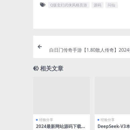
Q版玄幻武侠风格页游
源码
问仙
白日门传奇手游【1.80散人传奇】2024
一键即玩服务端+明文+GM后
相关文章
经验分享
经验分享
2024最新网站源码下载及
DeepSeek-V