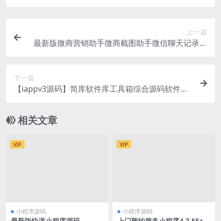
上一篇
最新版微商营销助手微商截图助手微信聊天记录生
成器
下一篇
【iappv3源码】简库软件库工具箱综合源码软件直
接对接蓝奏云文件夹
相关文章
VIP
VIP
小程序源码
小程序源码
最新版快递小程序源码
上门预约服务小程序4.7.55+前