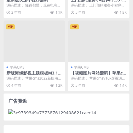
端
源码描述： 懂得都懂，现在电商平
源码描述： 上门预约服务小程序是
台退换货量大，快递需求量大，对
一款家政上门预约服务应用小程
2 年前
1.1K
5 年前
1.8K
接物流一个单子4块...
序，主要以单区域(或...
VIP
VIP
苹果CMS
苹果CMS
新版海螺影视主题模板M3.1全
【视频图片网站源码】苹果c
解密版本多功能苹果CMSv10
msV10x影视源码+自带20个
源码描述： 苹果cms2022新版海螺
源码描述： 苹果cmsV10x影视源
自适应主题
广告位+自适应各大主流设备
影视主题M3.1版本，这个主题我挺
码：可以自适应市面上的主流设
4 年前
1.2K
5 年前
1.4K
喜欢的，...
备，自带20+个...
广告赞助