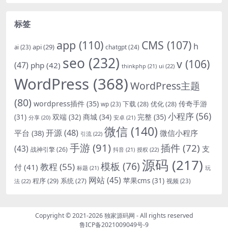
标签
app
(110)
CMS
(107)
h
api
(29)
chatgpt
(24)
ai
(23)
seo
(232)
v
(106)
(47)
php
(42)
thinkphp
(21)
ui
(22)
WordPress
(368)
WordPress主题
(80)
wordpress插件
(35)
下载
(28)
优化
(28)
传奇手游
wp
(23)
小程序
(56)
双端
(32)
商城
(34)
完整
(35)
(31)
安卓
(21)
分享
(20)
微信
(140)
开源
(48)
微信小程序
平台
(38)
引流
(22)
手游
(91)
插件
(72)
(43)
支
战神引擎
(26)
抖音
(21)
授权
(22)
源码
(217)
模板
(76)
教程
(55)
付
(41)
标题
(21)
玩
网站
(45)
程序
(29)
苹果cms
(31)
系统
(27)
法
(22)
视频
(23)
Copyright © 2021-2026
独家源码网
- All rights reserved
鲁ICP备2021009049号-9