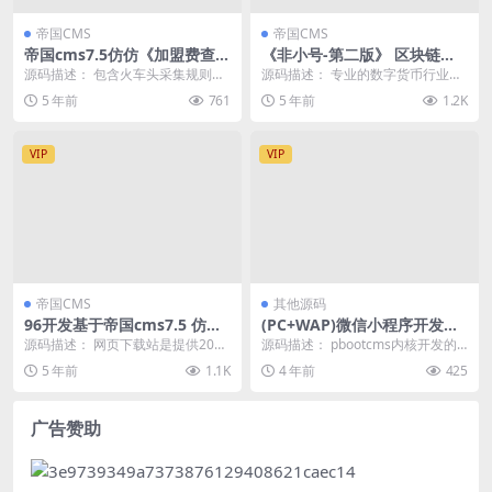
帝国CMS
帝国CMS
帝国cms7.5仿仿《加盟费查询
《非小号-第二版》 区块链模
网》源码 加盟费用资讯对比查
板 行情数据+同步插件 帝国c
源码描述： 包含火车头采集规则和
源码描述： 专业的数字货币行业大
询网站模板 同步生成wap手机
ms+带采集
模块，采集目标站加盟费查询官
数据平台之一，实时更新全球比特
5 年前
761
5 年前
1.2K
站带采集
网。 源码描述： 加...
币行情价格,以太坊...
VIP
VIP
帝国CMS
其他源码
96开发基于帝国cms7.5 仿
(PC+WAP)微信小程序开发代
《网页下载站》模板源码下载
理展示销售pbootcms网站模
源码描述： 网页下载站是提供2020
源码描述： pbootcms内核开发的
适用于手机游戏应用软件下载
板/软件开发公司网站源码下载
最新版绿色安全的软件游戏和应用
网站模板，该模板适用于微信小程
5 年前
1.1K
4 年前
425
的模板
下载,包括了软...
序网站、软件...
广告赞助