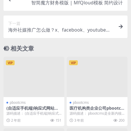
智简魔方财务模版 | MfQloud模板 简约设计
下一篇
海外社媒推广怎么做？x、facebook、youtube等
推广方法分享
相关文章
VIP
VIP
pbootcms
pbootcms
(自适应手机端)响应式网站建
医疗机构类企业公司pbootc
设软件开发小程序开发类网站
ms网站模板(pc端+wap手机
源码描述： (自适应手机端)响应式
源码描述： pbootcms是全新内核
pbootcms模板
端)
网站建设软件开发小程序开发类网
且永久开源免费的PHP企业网站开
2 年前
151
3 年前
200
站pbootcm...
发建设管理...