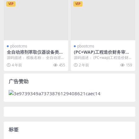
VIP
VIP
pbootcms
pbootcms
全自动溶剂萃取仪器设备类网
(PC+WAP)工程造价财务审计
站pbootcms模板
网站模板 企业管理网站源码下
源码描述： 模板名称： 全自动溶剂
源码描述： (PC+wap)工程造价财务
载
萃取仪器设备类网站pbootcms模板
审计网站模板 企业管理网站源码下
4 年前
455
2 年前
159
(自适应...
载 pb...
广告赞助
标签