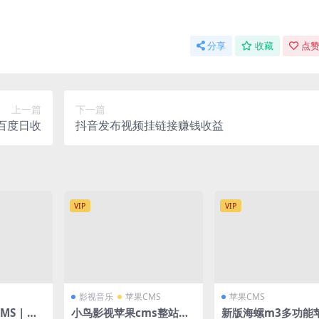
分享
收藏
点赞
上一篇
下一篇
百度日收
抖音发布视频挂链接赚钱收益
VIP
VIP
影视音乐
苹果CMS
苹果CMS
S | 短
小鸟影视苹果cms整站源
新版海螺m3多功能