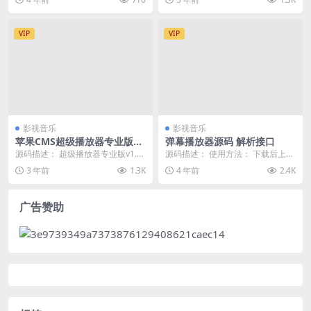
+附带假人系统+运营后台+GM
发造型企业通过网...
3年5月1...
直冲后台+安卓苹果IOS双端版
本
VIP
VIP
影视音乐
影视音乐
苹果CMS超级播放器专业版V
弹幕播放器源码 解析接口
1.0.8无授权无加密
源码描述： 超级播放器专业版v1.0.
源码描述： 使用方法： 下载后上传
8，苹果cms用户用的最多，内置六
到网站根目录，即可直接使用。 后
3 年前
1.3K
4 年前
2.4K
大主流播...
台自带一个JS...
广告赞助