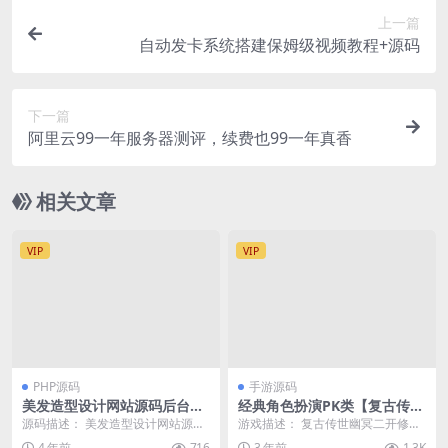
上一篇
自动发卡系统搭建保姆级视频教程+源码
下一篇
阿里云99一年服务器测评，续费也99一年真香
相关文章
VIP
VIP
PHP源码
手游源码
美发造型设计网站源码后台简
经典角色扮演PK类【复古传世
洁企业通过网络拓展业务 v1.
幽冥二开修复版】最新打包Wi
源码描述： 美发造型设计网站源码
游戏描述： 复古传世幽冥二开修复
6.0
n服务端源码+视频架设教程
是基于易优cms开发，非常适合美
版_经典角色扮演pk类传奇手游 202
4 年前
716
3 年前
1.3K