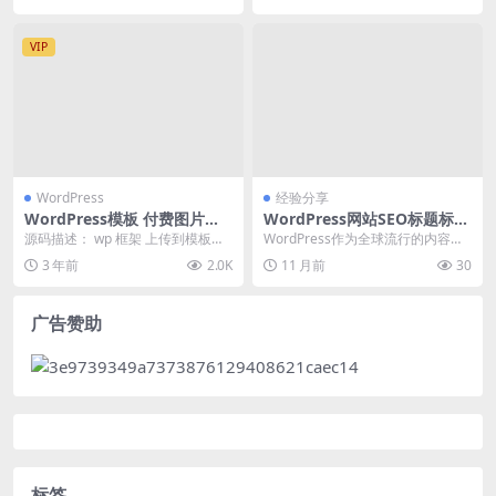
VIP
WordPress
经验分享
WordPress模板 付费图片系
WordPress网站SEO标题标签
统可用于个人写真站等等
设置方法与SEO优化影响分析
源码描述： wp 框架 上传到模板就
WordPress作为全球流行的内容管
可以 拿别人写真收费贩卖属违法行
理系统（CMS），其网站seo优化
3 年前
2.0K
11 月前
30
为！ 本站只...
至关重要...
广告赞助
标签