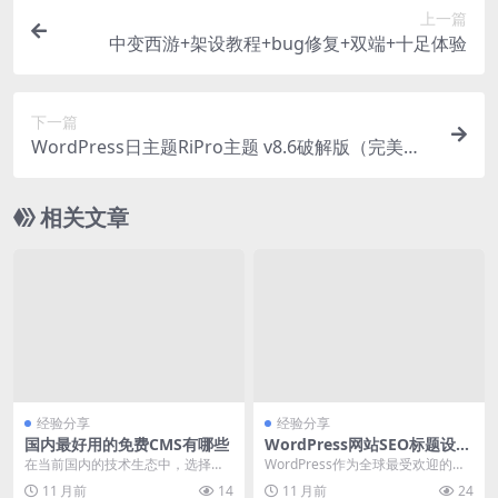
上一篇
中变西游+架设教程+bug修复+双端+十足体验
下一篇
WordPress日主题RiPro主题 v8.6破解版（完美无
错版）
相关文章
经验分享
经验分享
国内最好用的免费CMS有哪些
WordPress网站SEO标题设置
方法详解
在当前国内的技术生态中，选择一
WordPress作为全球最受欢迎的内
款免费且性能优良的CMS（内容管
容管理系统之一，其seo标题设置对
11 月前
14
11 月前
24
理系统）对于构建和...
于提升网...