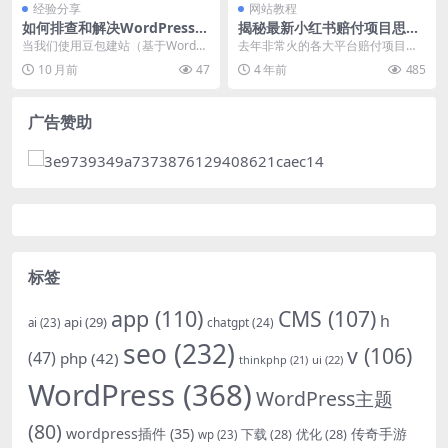
经验分享
网站教程
如何排查和解决WordPress网
揭秘最新小红书赔付项目思路
站使用豆包建站后出现的白屏
加找店教程
当我们使用豆包建站（基于WordPr
去年非常火的各大平台赔付项目，
问题
ess）搭建网站时，偶尔会遇到白屏
相信很多网赚圈内的大佬，小白都
10 月前
47
4 年前
485
问题，这通...
有玩过，最近撸界很火...
广告赞助
标签
app
(110)
CMS
(107)
h
api
(29)
chatgpt
(24)
ai
(23)
seo
(232)
v
(106)
(47)
php
(42)
thinkphp
(21)
ui
(22)
WordPress
(368)
WordPress主题
(80)
wordpress插件
(35)
下载
(28)
优化
(28)
传奇手游
wp
(23)