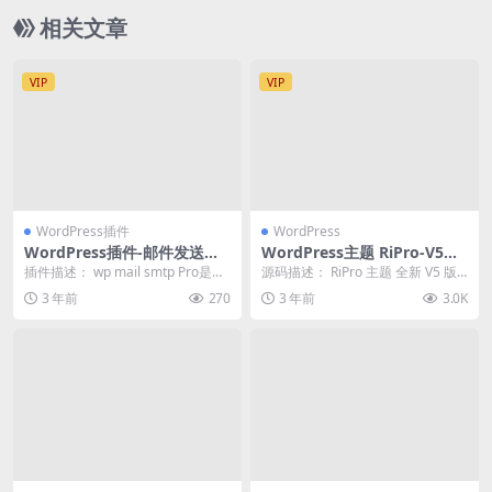
相关文章
VIP
VIP
WordPress插件
WordPress
WordPress插件-邮件发送设
WordPress主题 RiPro-V5激
置-WP Mail SMTP Pro汉化版
活版V7.1.3 RiPro-V5开心版
插件描述： wp mail smtp Pro是一
源码描述： RiPro 主题 全新 V5 版
【V3.7.0】
款超过一百万个网站使用的、可靠
本，是一个优秀且功能强大、速度
3 年前
270
3 年前
3.0K
的...
极快，...