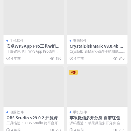
手机软件
电脑软件
安卓WPSApp Pro工具wifi密
CrystalDiskMark v8.0.4b 磁
码爆破1.6.20清爽版
盘性能测试工具中文免费版
【爆破原理】 WPSApp Pro原理是
CrystalDiskMark 磁盘性能测试工
爆破路由器中预定义的8位 pin 号码
具中文免费版，CrystalDis...
4 年前
190
4 年前
340
连...
VIP
电脑软件
手机软件
OBS Studio v29.0.2 开源跨
苹果微信多开分身 自带红包达
平台直播工具和视频录制软件
人助手等多功能
工具描述： OBS Studio 跨平台开源
源码描述： 苹果微信多开分身 自带
免费专业的视频主播直播工具录制
红包达人助手等多功能 加入微信纯
4 年前
797
4 年前
735