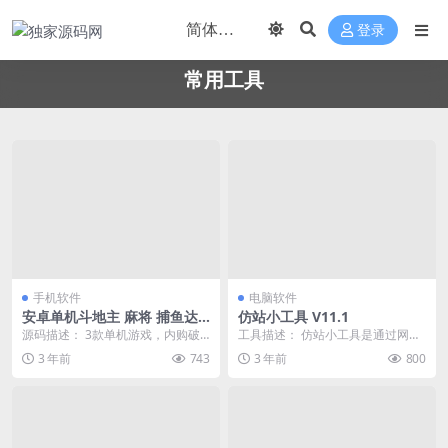
登录
常用工具
手机软件
电脑软件
安卓单机斗地主 麻将 捕鱼达
仿站小工具 V11.1
人3游戏内购破解版
源码描述： 3款单机游戏，内购破
工具描述： 仿站小工具是通过网址
解版！ 注：支付时取消或者点击确
下载静态网页的工具。从输入的网
3 年前
743
3 年前
800
定就行，购买直接...
址下载html代码...