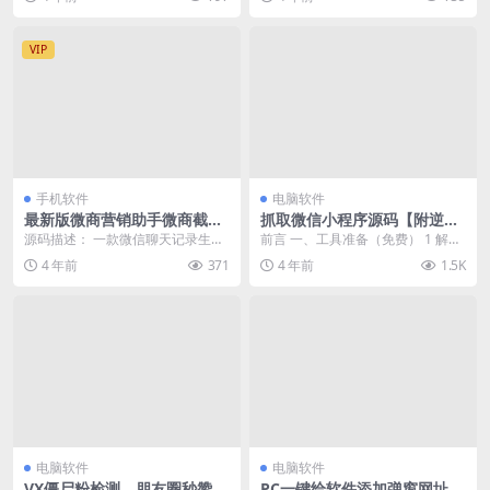
软件，...
净、老猫密友、...
VIP
手机软件
电脑软件
最新版微商营销助手微商截图
抓取微信小程序源码【附逆向
助手微信聊天记录生成器
工具wxappUnpacker使用方
源码描述： 一款微信聊天记录生成
前言 一、工具准备（免费） 1 解密
法】
器，更是微商伙伴们的营销工具，
工具 2 逆向工具 二、解密小程序 1.
4 年前
371
4 年前
1.5K
不管你是想截图对话...
确认...
电脑软件
电脑软件
VX僵尸粉检测，朋友圈秒赞
PC一键给软件添加弹窗网址助