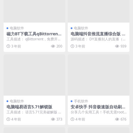
电脑软件
电脑软件
磁力BT下载工具qBittorrent
电脑端抖音推流直播综合版 V
4.5.1.10 绿色便携增强版
1.1可直播别人的直播工具
工具描述： qBittorrent，免费开源
源码描述： DY直播别人的直播（抖
BitTorrent客户端，磁力链接...
音推流直播综合版 V1.1 更新） 本
3 年前
200
3 年前
939
软件是根...
电脑软件
手机软件
电脑端易语言5.71解锁版
安卓快手 抖音极速版自动刷视
频撸金币 抖音涨粉助手
工具描述： 语言5.71完美破解版 工
分享几个实用工具！手机无需root
具截图：
权限都可以使用！软件工具完全免
4 年前
373
4 年前
676
费使用！！ 【软...