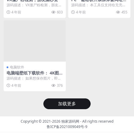
手
源码描述： VX僵尸粉检测，朋友圈
源码描述： 本工具仅支持给无壳程
秒赞 本软件采用electron开发，功
序添加，可添加信息框，打开网
4 年前
603
4 年前
455
能就不...
址，引流必备工具 演...
电脑软件
电脑端壁纸下载软件： 4K图
片采集器（电脑端）优秀的壁
源码描述： 如果想保存图片，即可
纸神器
点击开始保存图片，这样我们想要
4 年前
376
的壁纸就全部乖乖保...
加载更多
Copyright © 2021-2026
独家源码网
- All rights reserved
鲁ICP备2021009049号-9