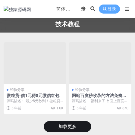
登录
技术教程
经验分享
经验分享
微粒贷-借1元得8元微信红包
网站百度秒收录的方法免费放
送
源码描述： 最少8元秒到！微粒贷
源码描述： 福利来了 市面上百度秒
最新活动借1元得8元红包，大毛速
收录的方法免费放送 给各位助助兴
5 年前
1.6K
5 年前
870
度上，很多群友都...
市面上说的备...
加载更多