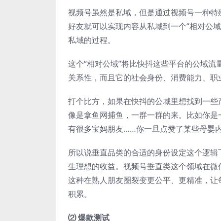
视频号虽然是私域，但是通过视频号一种特
好友就可以实现内容从私域到一个“相对公域
私域的过程。
这个“相对公域”将比快抖这些平台的公域
关系性，而且它的社会身份、消费能力、职
打个比方，如果在快抖的公域里想找到一些
像是拿鱼网捕鱼，一群一群的来。比如你是
有很多宝妈朋友……你一旦点赞了某些母婴
所以说垂直品类的合适的身份设定这个逻辑
生理想的收益。视频号垂直类这个领域在微
这种在熟人朋友圈裂变更公平、更精准，让
积累。
⑵ 爆款测试