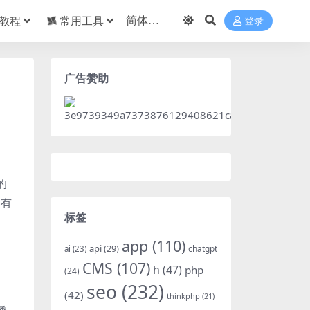
教程
常用工具
登录
广告赞助
的
容有
标签
app
(110)
api
(29)
chatgpt
ai
(23)
CMS
(107)
h
(47)
php
(24)
seo
(232)
(42)
thinkphp
(21)