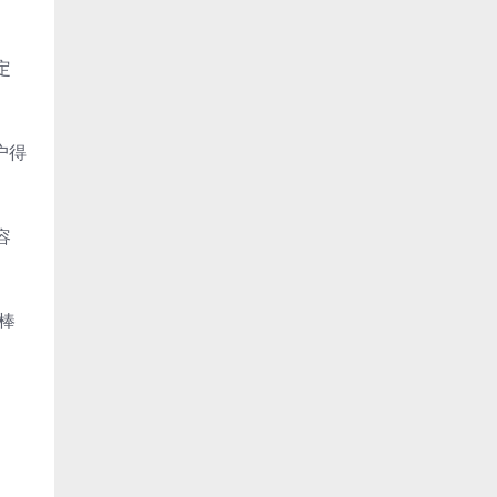
定
户得
容
棒