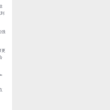
信
流到
的强
群更
会
产
。
点