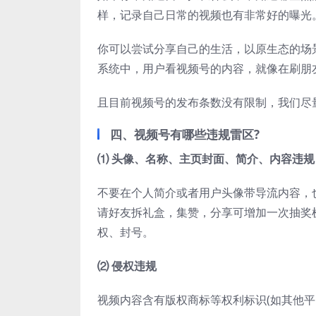
样，记录自己日常的视频也有非常好的曝光
你可以尝试分享自己的生活，以原生态的场
系统中，用户看视频号的内容，就像在刷朋
且目前视频号的发布条数没有限制，我们尽
四、视频号有哪些违规雷区?
⑴ 头像、名称、主页封面、简介、内容违规
不要在个人简介或者用户头像带导流内容，
请好友拆礼盒，集赞，分享可增加一次抽奖
权、封号。
⑵ 侵权违规
视频内容含有版权商标等权利标识(如其他平