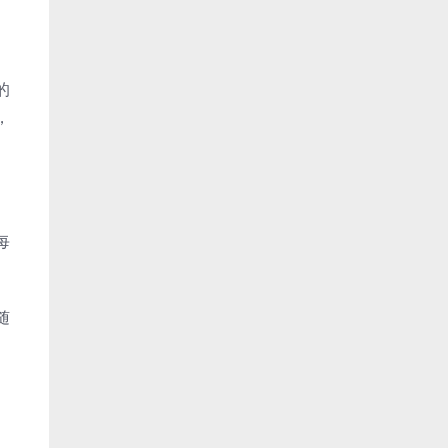
的
，
每
随