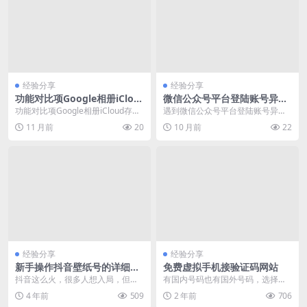
经验分享
经验分享
功能对比项Google相册iClou
微信公众号平台登陆账号异常
d存储空间15GB免费
无法登录解决方法
功能对比项Google相册iCloud存储
遇到微信公众号平台登陆账号异常
空间15GB免费，可购买更多5GB免
无法登录的情况，通常涉及账号安
11 月前
20
10 月前
22
费...
全验证失败、密码错误...
经验分享
经验分享
新手操作抖音壁纸号的详细流
免费虚拟手机接验证码网站
程
抖音这么火，很多人想入局，但是
有国内号码也有国外号码，选择适
基础不行，没有拍摄、剪辑、文案
合自己的就好，可以用来注册一些
4 年前
509
2 年前
706
等能力，没关系，本文...
不适合用真实号码注册...