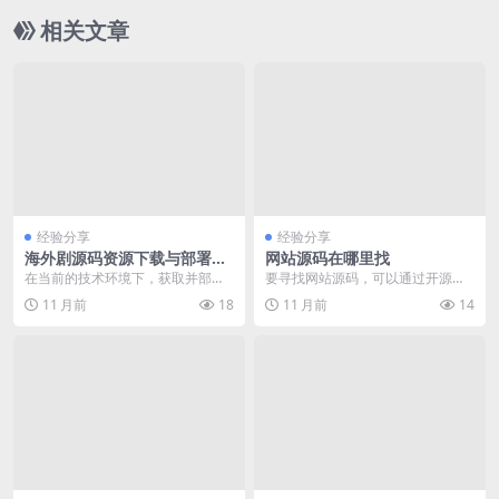
相关文章
经验分享
经验分享
海外剧源码资源下载与部署实
网站源码在哪里找
战教程
在当前的技术环境下，获取并部署
要寻找网站源码，可以通过开源社
最新的海外剧源码资源已成为许多
区、代码托管平台、开发者论坛等
11 月前
18
11 月前
14
开发者和技术爱好者的...
渠道。GitHub、...