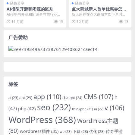
经验分享
经验分享
AI模型开源和闭源的区别
点大商城新人首单优惠券怎么
领
AI模型的开源和闭源是当前行业内
新人用户在点大商城首次下单时，
的一个热门争议话题，吸引了众多
通常可以领取一份专属的优惠券以
11 月前
15
10 月前
13
专业人士和爱好者的...
享受折扣优惠。领取该...
广告赞助
标签
app
(110)
CMS
(107)
h
api
(29)
chatgpt
(24)
ai
(23)
seo
(232)
v
(106)
(47)
php
(42)
thinkphp
(21)
ui
(22)
WordPress
(368)
WordPress主题
(80)
wordpress插件
(35)
下载
(28)
优化
(28)
传奇手游
wp
(23)