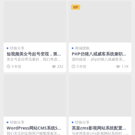
VIP
经验分享
商城团购
短视频美女号起号变现，第一
PHP仿猪八戒威客系统兼职任
条视频就可以变现，新手小白
务网站整站源码 带安装说明
美女号是自带流量的，我们考虑的
源码描述： php仿猪八戒威客系统
0基础可操作
就是如何快速变现，这个变现方式
兼职任务网站整站源码 带安装说明
3 年前
232
5 年前
1.1K
不用引流到思域，直接...
适用范围：众...
经验分享
经验分享
WordPress网站CMS系统SEO
英皇cms影视网站系统配置数
优化与开源代码分析
据库连接池失败解决方法
我们关注到近期用户频繁搜索关于
当使用英皇cms影视网站系统时，