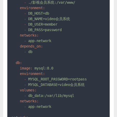
-
./影视会员系统:/var/www/
environment:
-
DB_HOST=db
-
DB_NAME=video会员系统
-
DB_USER=member
-
DB_PASS=password
networks:
-
app-network
depends_on:
-
db
db:
image:
mysql:8.0
environment:
-
MYSQL_ROOT_PASSWORD=rootpass
-
MYSQL_DATABASE=video会员系统
volumes:
-
db_data:/var/lib/mysql
networks:
-
app-network