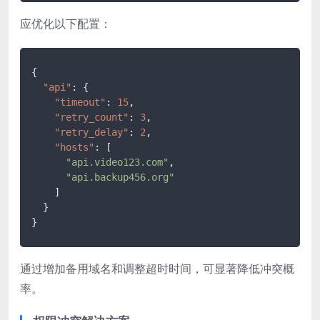
应优化以下配置：
{
"api"
:
{
"timeout"
:
15
,
"retry_count"
:
3
,
"retry_delay"
:
2
,
"hosts"
:
[
"api.video123.com"
,
"api.backup456.org"
]
}
}
通过增加备用域名和调整超时时间，可显著降低冲突概
率。