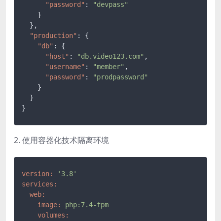
"password"
:
"devpass"
}
}
,
"production"
:
{
"db"
:
{
"host"
:
"db.video123.com"
,
"username"
:
"member"
,
"password"
:
"prodpassword"
}
}
}
2. 使用容器化技术隔离环境
version:
'3.8'
services:
web:
image:
php:7.4-fpm
volumes: