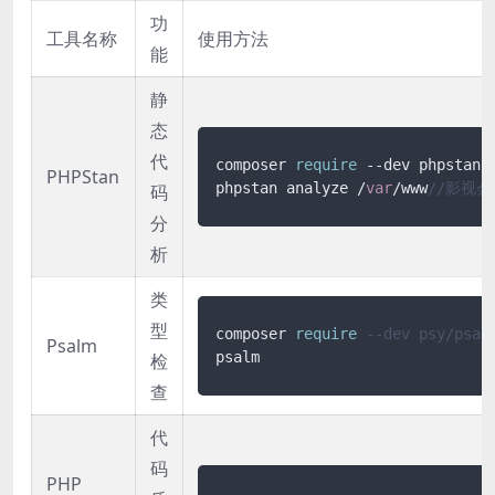
功
工具名称
使用方法
能
静
态
代
composer 
require
 --dev phpstan/p
PHPStan
phpstan analyze /
var
/www
//影视
码
分
析
类
型
composer 
require
--dev psy/psal
Psalm
psalm
检
查
代
码
PHP