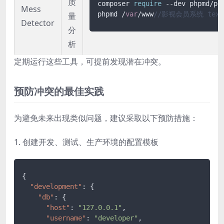
质
composer 
require
 --dev phpmd/php
Mess
phpmd /
var
/www
//影视会员系统 text
量
Detector
分
析
定期运行这些工具，可提前发现潜在冲突。
预防冲突的最佳实践
为避免未来出现类似问题，建议采取以下预防措施：
1. 创建开发、测试、生产环境的配置模板
{
"development"
:
{
"db"
:
{
"host"
:
"127.0.0.1"
,
"username"
:
"developer"
,