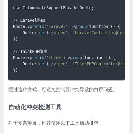
use IlluminateSupportFacadesRoute;

// Laravel路由

Route::
prefix
(
'laravel'
)->
group
(function () {

    Route::
get
(
'/video'
, 
'LaravelController@index'
});

// ThinkPHP路由

Route::
prefix
(
'think'
)->
group
(function () {

    Route::
get
(
'/video'
, 
'ThinkPHPController@index
});
通过这种方式，可避免控制器冲突导致的白屏问题。
自动化冲突检测工具
对于复杂项目，推荐使用以下工具辅助排查：