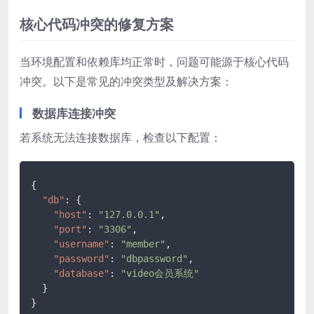
核心代码冲突的修复方案
当环境配置和依赖库均正常时，问题可能源于核心代码
冲突。以下是常见的冲突类型及解决方案：
数据库连接冲突
若系统无法连接数据库，检查以下配置：
{
"db"
:
{
"host"
:
"127.0.0.1"
,
"port"
:
"3306"
,
"username"
:
"member"
,
"password"
:
"dbpassword"
,
"database"
:
"video会员系统"
}
}