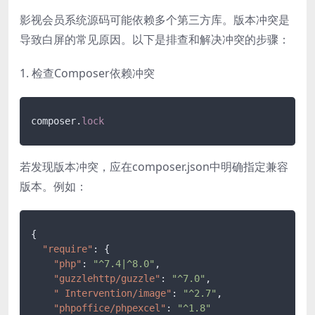
影视会员系统源码可能依赖多个第三方库。版本冲突是
导致白屏的常见原因。以下是排查和解决冲突的步骤：
1. 检查Composer依赖冲突
composer.
lock
若发现版本冲突，应在composer.json中明确指定兼容
版本。例如：
{
"require"
:
{
"php"
:
"^7.4|^8.0"
,
"guzzlehttp/guzzle"
:
"^7.0"
,
" Intervention/image"
:
"^2.7"
,
"phpoffice/phpexcel"
:
"^1.8"