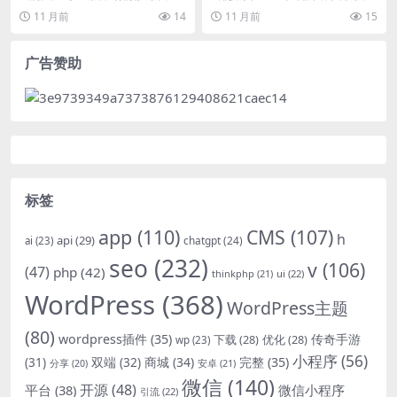
“WordPress网站seo优化配置与开
配置数据库连接池失败是一个常见
11 月前
14
11 月前
15
源代码分...
的技术问题。这个问...
广告赞助
标签
app
(110)
CMS
(107)
h
api
(29)
chatgpt
(24)
ai
(23)
seo
(232)
v
(106)
(47)
php
(42)
thinkphp
(21)
ui
(22)
WordPress
(368)
WordPress主题
(80)
wordpress插件
(35)
下载
(28)
优化
(28)
传奇手游
wp
(23)
小程序
(56)
双端
(32)
商城
(34)
完整
(35)
(31)
安卓
(21)
分享
(20)
微信
(140)
开源
(48)
微信小程序
平台
(38)
引流
(22)