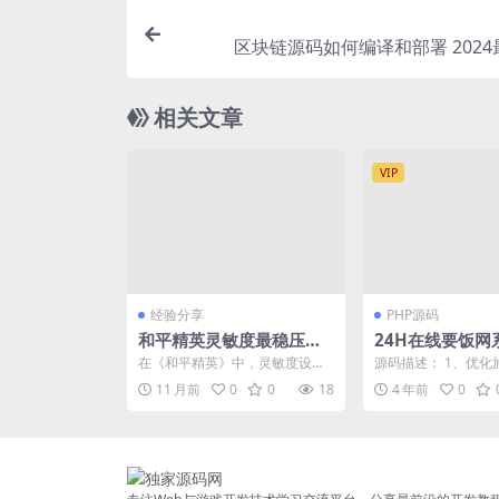
区块链源码如何编译和部署 202
相关文章
VIP
经验分享
PHP源码
和平精英灵敏度最稳压枪
24H在线要饭网
设置2024硬核玩家优化需
源
在《和平精英》中，灵敏度设置
源码描述： 1、优化
求
对于玩家的射击精度和反应速度
的施舍方式显示，防
11 月前
0
0
18
4 年前
0
至关重要。特别是在202...
下显示空白 2、新增站.