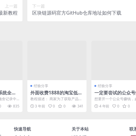
上一篇
下一篇
4最新教程
区块链源码官方GitHub仓库地址如何下载
经验分享
经验分享
系统全开
外面收费1888的淘宝低价
一定要尝试的公众号
挂机项目
项目
施舍记录中
教程描述： 商家为了获取产品曝
想要开一个公众号赚钱，
止部分情况
光量或者增加销量，故意将商品
想做的一件事。那就是定
0
835
3 年前
0
0
341
4 年前
0
0
..
价格调低，我们合理的利...
一个你能持续输出内容的方.
快速导航
关于本站
联