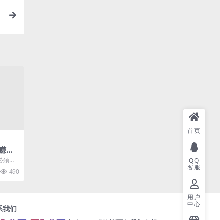
首页
赚钱
必须要
QQ
客服
位，找
490
..
用户
中心
系我们