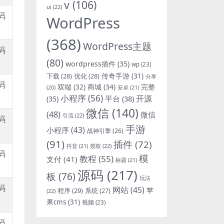
v
(106)
ui
(22)
码
WordPress
(368)
WordPress主题
码
(80)
wordpress插件
(35)
wp
(23)
下载
(28)
优化
(28)
传奇手游
(31)
分享
码
双端
(32)
商城
(34)
完整
安卓
(21)
(20)
小程序
(56)
开源
平台
(38)
(35)
微信
(140)
(48)
微信
引流
(22)
码
手游
小程序
(43)
战神引擎
(26)
(91)
插件
(72)
抖音
(21)
授权
(22)
码
模
教程
(55)
支付
(41)
标题
(21)
源码
(217)
板
(76)
玩法
码
网站
(45)
程序
(29)
苹
系统
(27)
(22)
果cms
(31)
视频
(23)
码