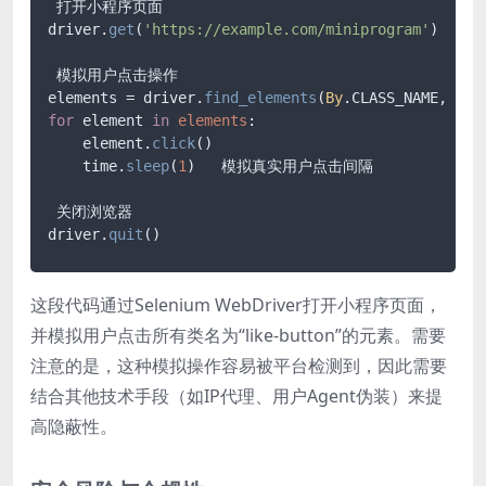
 打开小程序页面

driver.
get
(
'https://example.com/miniprogram'
)

 模拟用户点击操作

elements = driver.
find_elements
(
By
.
CLASS_NAME
, 
'li
for
 element 
in
elements
:

    element.
click
()

    time.
sleep
(
1
)   模拟真实用户点击间隔

 关闭浏览器

driver.
quit
()
这段代码通过Selenium WebDriver打开小程序页面，
并模拟用户点击所有类名为“like-button”的元素。需要
注意的是，这种模拟操作容易被平台检测到，因此需要
结合其他技术手段（如IP代理、用户Agent伪装）来提
高隐蔽性。