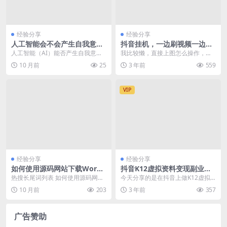
经验分享
经验分享
人工智能会不会产生自我意识
抖音挂机，一边刷视频一边收
专家讨论 探讨终极哲学问题
益！
人工智能（AI）能否产生自我意
我比较懒，直接上图怎么操作，简
识，一直是科技界和哲学界探讨的
单明了一点好，扯东扯西反而还不
10 月前
25
3 年前
559
终极问题。近期，关于...
想看
VIP
经验分享
经验分享
如何使用源码网站下载WordP
抖音K12虚拟资料变现副业项
ress主题源码
目玩法，一条龙实操经验，视
热搜长尾词列表 如何使用源码网站
今天分享的是在抖音上做K12虚拟
频版大解析
下载WordPress主题源码 源码网站
资料项目玩法，这个和之前我们讲
10 月前
203
3 年前
357
推荐 手...
的小红书大差不差，...
广告赞助