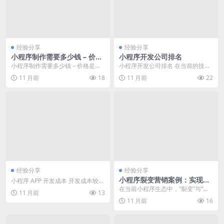
经验分享
经验分享
小程序制作需要多少钱 – 价格
小程序开发公司排名
是用户最核心的关切点之一
小程序制作需要多少钱 – 价格是用
小程序开发公司排名 在当前的技术
户最核心的关切点之一 在当前的技
环境中，寻找专业的小程序开发服
11 月前
18
11 月前
22
术...
务需要经过一个严谨...
经验分享
经验分享
小程序裂变营销案例：实现用
小程序 APP 开发成本 开发成本较
户增长与推广效果分析
高，需要下载安装 开发周期 开发周
在当前小程序生态中，“裂变”与“案
11 月前
13
期较长 用...
例”持续作为热搜常客，反映了用户
11 月前
16
对高效获客策略...