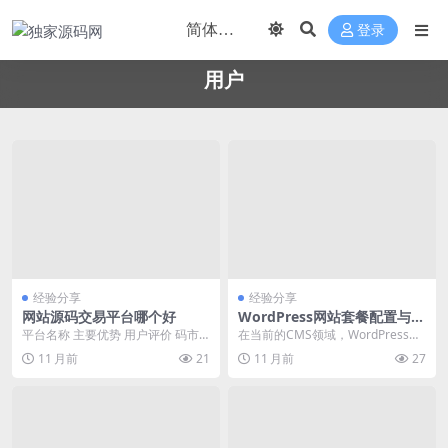
登录
用户
经验分享
经验分享
网站源码交易平台哪个好
WordPress网站套餐配置与S
EO优化实战
平台名称 主要优势 用户评价 码市
在当前的CMS领域，WordPress凭
国内知名度高，源码种类丰富，交
借其灵活的生态和丰富的功能，成
11 月前
21
11 月前
27
易量大 用户评...
为了众多网...