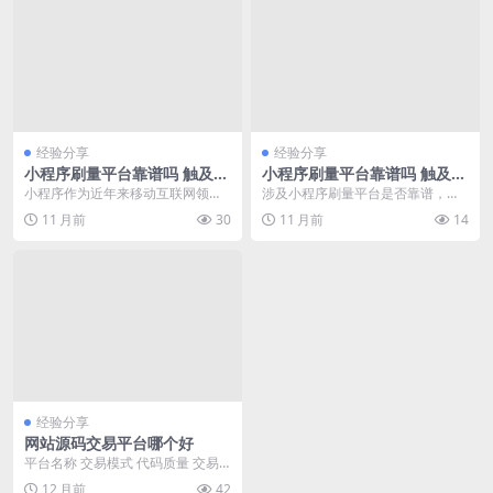
经验分享
经验分享
小程序刷量平台靠谱吗 触及灰
小程序刷量平台靠谱吗 触及灰
色地带 体现用户疑虑和搜索需
色地带 体现用户疑虑和搜索需
小程序作为近年来移动互联网领域
涉及小程序刷量平台是否靠谱，触
求
求
的重要载体，其用户量和商业价值
及灰色地带，需要深入分析其技术
11 月前
30
11 月前
14
日益凸显。随之而来的...
实现、潜在风险以及用...
经验分享
网站源码交易平台哪个好
平台名称 交易模式 代码质量 交易
安全 用户评价 源码之家 在线竞价
12 月前
42