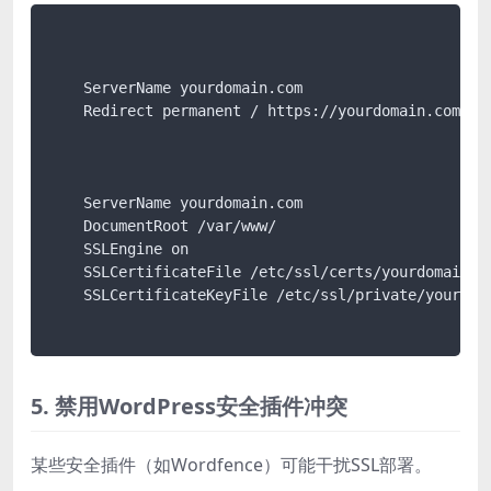
    ServerName yourdomain.com

    Redirect permanent / https://yourdomain.com/

    ServerName yourdomain.com

    DocumentRoot /var/www/

    SSLEngine on

    SSLCertificateFile /etc/ssl/certs/yourdomain.cr
    SSLCertificateKeyFile /etc/ssl/private/yourdoma
5. 禁用WordPress安全插件冲突
某些安全插件（如Wordfence）可能干扰SSL部署。