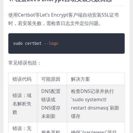
使用Certbot等Let’s Encrypt客户端自动安装SSL证书
时，若安装失败，需检查日志文件定位问题。
sudo certbot 
--logs
常见错误包括：
错误代码
可能原因
解决方案
DNS配置
检查DNS记录并执行
错误：域
错误或
`sudo systemctl
名解析失
DNS缓存
restart dnsmasq`刷新
败
未刷新
缓存
错误：无
服务器权
确保`/var/www/`等目