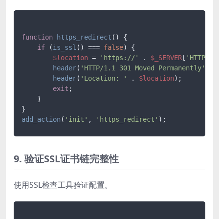
function
https_redirect
(
) 
{

if
 (
is_ssl
() === 
false
) {

$location
 = 
'https://'
 . 
$_SERVER
[
'HTTP_HO
header
(
'HTTP/1.1 301 Moved Permanently'
);

header
(
'Location: '
 . 
$location
);

exit
;

    }

add_action
(
'init'
, 
'https_redirect'
9. 验证SSL证书链完整性
使用SSL检查工具验证配置。