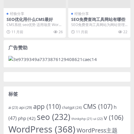
经验分享
经验分享
SEO优化用什么CMS最好
SEO免费查询工具网站有哪些
CMS系统 seo优势 适用场景 WordP
SEO免费查询工具网站为网站管理
ress 丰富的SEO插件、灵活的主...
员和营销人员提供了便捷的方式来
11 月前
26
11 月前
22
评估和改进其网站在...
广告赞助
标签
app
(110)
CMS
(107)
h
api
(29)
chatgpt
(24)
ai
(23)
seo
(232)
v
(106)
(47)
php
(42)
thinkphp
(21)
ui
(22)
WordPress
(368)
WordPress主题