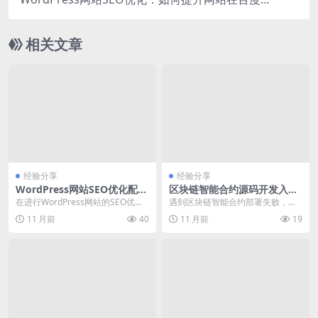
谷歌的搜索排名？
相关文章
经验分享
经验分享
WordPress网站SEO优化配置
区块链智能合约源码开发入门
详解：如何提升网站排名与流
到精通 解决常见部署错误
在进行WordPress网站的SEO优化
遇到区块链智能合约部署失败，提
量
配置时，我们通常需要关注以下几
示“编译错误：visibility of func...
11 月前
40
11 月前
19
个方面。首...