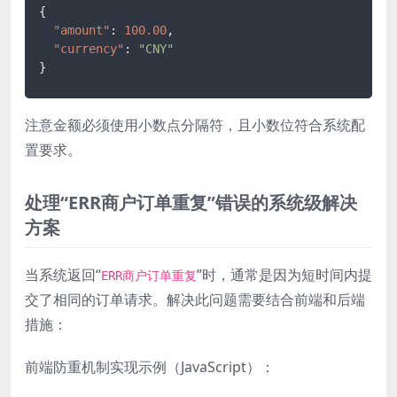
{
"amount"
:
100.00
,
"currency"
:
"CNY"
}
注意金额必须使用小数点分隔符，且小数位符合系统配
置要求。
处理“ERR商户订单重复”错误的系统级解决
方案
当系统返回“
”时，通常是因为短时间内提
ERR商户订单重复
交了相同的订单请求。解决此问题需要结合前端和后端
措施：
前端防重机制实现示例（JavaScript）：