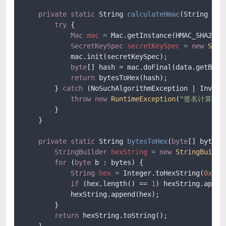
private
static
 String 
calculateHmac
(String dat
try
 {

Mac
mac
=
 Mac.getInstance(HMAC_SHA256);
SecretKeySpec
secretKeySpec
=
new
Secr
            mac.init(secretKeySpec);

byte
[] hash = mac.doFinal(data.getBytes
return
 bytesToHex(hash);

        } 
catch
 (NoSuchAlgorithmException | Invalid
throw
new
RuntimeException
(
"签名计算失败
        }

    }

private
static
 String 
bytesToHex
(
byte
[] bytes)
StringBuilder
hexString
=
new
StringBuilde
for
 (
byte
 b : bytes) {

String
hex
=
 Integer.toHexString(
0xff
 
if
 (hex.length() == 
1
) hexString.appen
            hexString.append(hex);

        }

return
 hexString.toString();

    }
