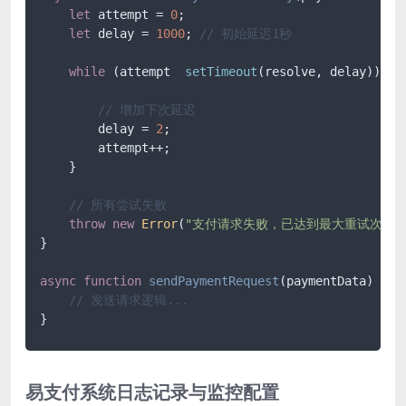
let
 attempt = 
0
;

let
 delay = 
1000
; 
// 初始延迟1秒
while
 (attempt  
setTimeout
(resolve, delay));

// 增加下次延迟
        delay = 
2
;

        attempt++;

    }

// 所有尝试失败
throw
new
Error
(
"支付请求失败，已达到最大重试次数"
}

async
function
sendPaymentRequest
(
paymentData
) {

// 发送请求逻辑...
易支付系统日志记录与监控配置