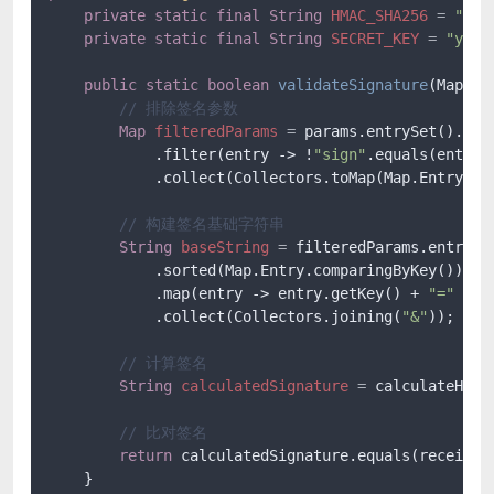
private
static
final
String
HMAC_SHA256
=
"Hma
private
static
final
String
SECRET_KEY
=
"your
public
static
boolean
validateSignature
(Map pa
// 排除签名参数
Map
filteredParams
=
 params.entrySet().stre
            .filter(entry -> !
"sign"
.equals(entry.g
            .collect(Collectors.toMap(Map.Entry::ge
// 构建签名基础字符串
String
baseString
=
 filteredParams.entrySet
            .sorted(Map.Entry.comparingByKey())

            .map(entry -> entry.getKey() + 
"="
 + e
            .collect(Collectors.joining(
"&"
));

// 计算签名
String
calculatedSignature
=
 calculateHmac
// 比对签名
return
 calculatedSignature.equals(receivedS
    }
