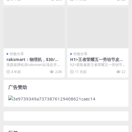
全职做自由职业...
导致网站白屏的问题...
经验分享
经验分享
raksmart：物理机，$30/月
H1>王者荣耀五一劳动节皮肤
甩卖，美国、日本、香港、韩
返场名单查询及获取攻略
美国老牌机房raksmart从现在开始
h2>获取最新王者荣耀五一劳动节
国，有”站群服务器” , 10G带
2021年优惠促销： （1）美国西海
皮肤返场名单的途径 H3>官方渠道
4 年前
2.0K
11 月前
22
宽不限流量 , 300G高防，带C
岸的“...
确...
C防御
广告赞助