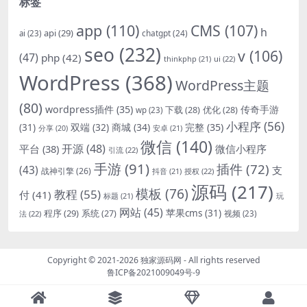
标签
app
(110)
CMS
(107)
h
api
(29)
chatgpt
(24)
ai
(23)
seo
(232)
v
(106)
(47)
php
(42)
thinkphp
(21)
ui
(22)
WordPress
(368)
WordPress主题
(80)
wordpress插件
(35)
下载
(28)
优化
(28)
传奇手游
wp
(23)
小程序
(56)
双端
(32)
商城
(34)
完整
(35)
(31)
安卓
(21)
分享
(20)
微信
(140)
开源
(48)
微信小程序
平台
(38)
引流
(22)
手游
(91)
插件
(72)
(43)
支
战神引擎
(26)
抖音
(21)
授权
(22)
源码
(217)
模板
(76)
教程
(55)
付
(41)
标题
(21)
玩
网站
(45)
程序
(29)
苹果cms
(31)
系统
(27)
法
(22)
视频
(23)
Copyright © 2021-2026
独家源码网
- All rights reserved
鲁ICP备2021009049号-9