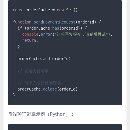
const
 orderCache = 
new
Set
();

function
sendPaymentRequest
(
orderId
) {

if
 (orderCache.
has
(orderId)) {

console
.
error
(
"订单重复提交，请稍后再试"
);

return
;

  }

  orderCache.
add
(orderId);

// 发送支付请求...
// 请求完成后移除缓存
  orderCache.
delete
(orderId);

后端验证逻辑示例（Python）：