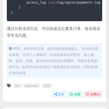
        access_log 
/
var
/
log
/
nginx
/
payments.log paym
    }

通过分析这些日志，可以快速定位重复订单、签名错误
等常见问题。
声明：本站所有文章，如无特殊说明或标注，均为本站原
创发布。任何个人或组织，在未征得本站同意时，禁止复
制、盗用、采集、发布本站内容到任何网站、书籍等各类媒
体平台。如若本站内容侵犯了原著者的合法权益，可联系我
们进行处理。
err
payment
支付
分享
收藏
点赞(
0
)