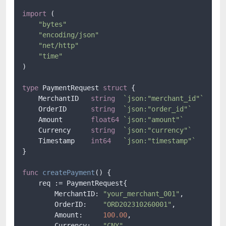
import
 (

"bytes"
"encoding/json"
"net/http"
"time"
)

type
 PaymentRequest 
struct
 {

    MerchantID   
string
`json:"merchant_id"`
    OrderID      
string
`json:"order_id"`
    Amount       
float64
`json:"amount"`
    Currency     
string
`json:"currency"`
    Timestamp    
int64
`json:"timestamp"`
}

func
createPayment
()
 {

    req := PaymentRequest{

        MerchantID: 
"your_merchant_001"
,

        OrderID:    
"ORD202310260001"
,

        Amount:     
100.00
,

        Currency:   
"CNY"
,
