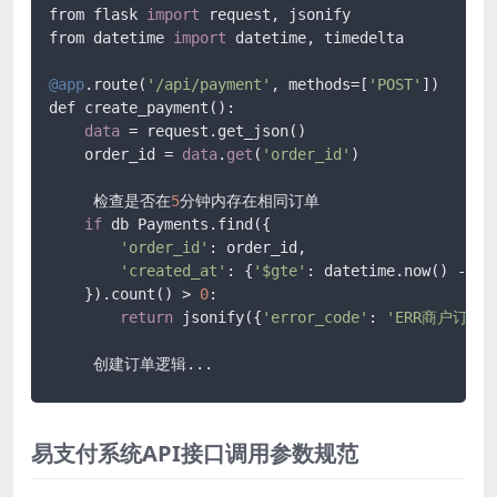
from flask 
import
 request, jsonify

from datetime 
import
 datetime, timedelta

@app
.route(
'/api/payment'
, methods=[
'POST'
])

def create_payment():

data
 = request.get_json()

    order_id = 
data
.
get
(
'order_id'
)

     检查是否在
5
分钟内存在相同订单

if
 db Payments.find({

'order_id'
: order_id,

'created_at'
: {
'$gte'
: datetime.now() - ti
    }).count() > 
0
:

return
 jsonify({
'error_code'
: 
'ERR商户订单
易支付系统API接口调用参数规范