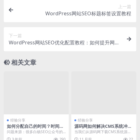
上一篇
WordPress网站SEO标题标签设置教程
下一篇
WordPress网站SEO优化配置教程：如何提升网站
排名和流量
相关文章
经验分享
经验分享
如何分配自己的时间？时间管
源码网如何解决CMS系统冲突
理四象限心得与方法技巧
导致白屏问题的排查步骤
问题来源：很多白杨SEO公众号的
当我们从源码网下载CMS系统源码
老粉丝知道，我从2021年3月开始
进行部署时，有时会遇到系统冲突
3 年前
290
11 月前
22