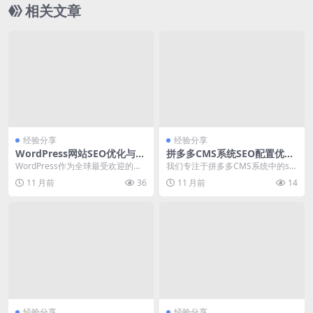
相关文章
经验分享
经验分享
WordPress网站SEO优化与百
拼多多CMS系统SEO配置优化
度搜索引擎排名提升
与性能提升实践
WordPress作为全球最受欢迎的内
我们专注于拼多多CMS系统中的se
容管理系统之一，其seo优化能力备
o配置优化与性能提升，通过深入分
11 月前
36
11 月前
14
受关注。...
析官方文档与社...
经验分享
经验分享