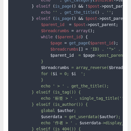
        } 
elseif
 (
is_page
() && !
$post
->post_parent)
echo
''
 . 
get_the_title
() . 
''
;

        } 
elseif
 (
is_page
() && 
$post
->post_parent) 
$parent_id
  = 
$post
->post_parent;

$breadcrumbs
 = 
array
();

while
 (
$parent_id
) {

$page
 = 
get_page
(
$parent_id
);

$breadcrumbs
[] = 
'ID) . '
">' . get
$parent_id
  = 
$page
->post_parent;

            }

$breadcrumbs
 = array_reverse(
$breadcru
            for (
$i
 = 0; 
$i
  ';

            }

            echo ' > ' . get_the_title();

        } elseif (is_tag()) {

            echo '标签 > ' . single_tag_title('', fa
        } elseif (is_author()) {

            global 
$author
;

$userdata
 = get_userdata(
$author
);

            echo '作者 > ' . 
$userdata
->display_nam
        } elseif (is_404()) {
