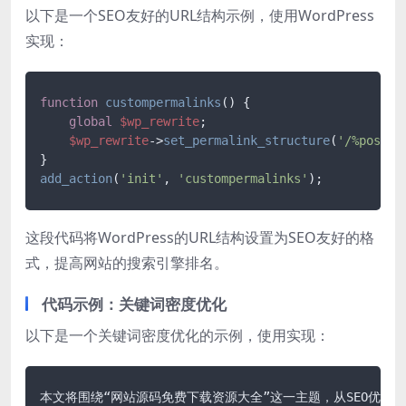
以下是一个SEO友好的URL结构示例，使用WordPress
实现：
function
custompermalinks
(
) 
{

global
$wp_rewrite
;

$wp_rewrite
->
set_permalink_structure
(
'/%postna
add_action
(
'init'
, 
'custompermalinks'
);
这段代码将WordPress的URL结构设置为SEO友好的格
式，提高网站的搜索引擎排名。
代码示例：关键词密度优化
以下是一个关键词密度优化的示例，使用实现：
本文将围绕“网站源码免费下载资源大全”这一主题，从SEO优