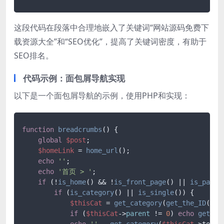
这段代码在段落中合理地嵌入了关键词“网站源码免费下
载资源大全”和“SEO优化”，提高了关键词密度，有助于
SEO排名。
代码示例：面包屑导航实现
以下是一个面包屑导航的示例，使用PHP和实现：
function
breadcrumbs
(
) 
{

global
$post
;

$homeLink
 = 
home_url
();

echo
''
;

echo
'首页 > '
;

if
 (!
is_home
() && !
is_front_page
() || 
is_paged
if
 (
is_category
() || 
is_single
()) {

$thisCat
 = 
get_category
(
get_the_ID
(), 
if
 (
$thisCat
->
parent
 != 
0
) 
echo
get_ca
echo
''
 . 
get_category
(
$thisCat
->term_