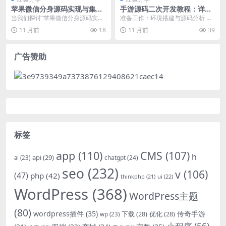
苹果微信分身源码实现与集成
手游源码二次开发教程：详解
API开发
已有源码修改与定制化实现
当我们探讨“苹果微信分身源码实现
准备工作：环境搭建与源码分析 在
与集成API开发”这一主题时，我们
进行手游源码二次开发前，确保已
11 月前
18
11 月前
39
主要关注的是如...
搭建好稳定开发环境...
广告赞助
标签
app
(110)
CMS
(107)
h
api
(29)
chatgpt
(24)
ai
(23)
seo
(232)
v
(106)
(47)
php
(42)
thinkphp
(21)
ui
(22)
WordPress
(368)
WordPress主题
(80)
wordpress插件
(35)
下载
(28)
优化
(28)
传奇手游
wp
(23)