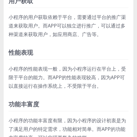
用户获取
小程序的用户获取依赖于平台，需要通过平台的推广渠
道来获取用户。而APP可以独立进行推广，可以通过多
种渠道来获取用户，如应用商店、广告等。
性能表现
小程序的性能表现一般，因为小程序运行在平台上，受
限于平台的能力。而APP的性能表现较高，因为APP可
以直接运行在操作系统上，不受限于平台。
功能丰富度
小程序的功能丰富度有限，因为小程序的设计初衷是为
了满足用户的特定需求，功能相对简单。而APP的功能