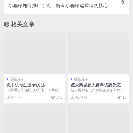
小程序如何推广引流 – 所有小程序运营者的核心痛
点
相关文章
经验分享
经验分享
免手机号注册qq方法
点大商城新人首单优惠券怎么
领
无需手机号注册QQ方法： 1.手机搜
新人用户在点大商城首次下单时，
索下载“TIM微信登录->然后点我
通常可以领取一份专属的优惠券以
4 年前
318
10 月前
13
的-...
享受折扣优惠。领取该...