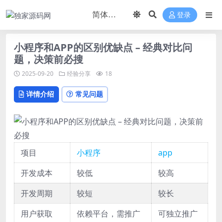
登录
小程序和APP的区别优缺点 – 经典对比问
题，决策前必搜
2025-09-20
经验分享
18
详情介绍
常见问题
项目
小程序
app
开发成本
较低
较高
开发周期
较短
较长
用户获取
依赖平台，需推广
可独立推广