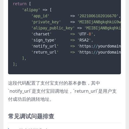
return
 [

'alipay'
 => [

'app_id'
         => 
'2021006102016670'
,   
'private_key'
    => 
'MIIBIjANBgkqhkiG9w0BA
'alipay_public_key'
 => 
'MIIBIjANBgkqhkiG9
        '
charset
'        => '
UTF-
8
',

        '
sign_type
'      => '
RSA2
',

        '
notify_url
'     => '
https:
//
yourdomain.co
        '
return_url
'     => '
https:
//
yourdomain.co
    ],

这段代码配置了支付宝支付的基本参数，其中
`notify_url`是支付宝回调地址，`return_url`是用户支
付成功后的跳转地址。
常见调试问题排查