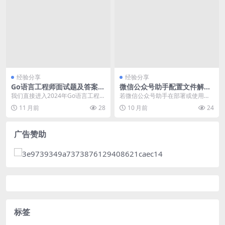
经验分享
经验分享
Go语言工程师面试题及答案汇
微信公众号助手配置文件解析
总 2024
与错误修复
我们直接进入2024年Go语言工程师
若微信公众号助手在部署或使用过
的核心面试考点。以下是经过验证
程中遇到配置加载失败、功能异常
11 月前
28
10 月前
24
的、高频出现的...
等问题，通常与`co...
广告赞助
标签