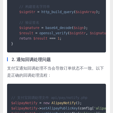
// 构建签名字符串
$signStr
 = 
http_build_query
(
$signArray
);

// 验证签名
$signature
 = 
base64_decode
(
$sign
);

$result
 = 
openssl_verify
(
$signStr
, 
$signature
,
return
$result
 === 
1
;

2. 通知回调处理问题
支付宝通知回调处理不当会导致订单状态不一致。以下
是正确的回调处理流程：
// 支付宝回调处理文件 api/pay/notify.php
$alipayNotify
 = 
new
AlipayNotify
$alipayNotify
->
setAlipayPublicKey
(config[
'alipay'
]