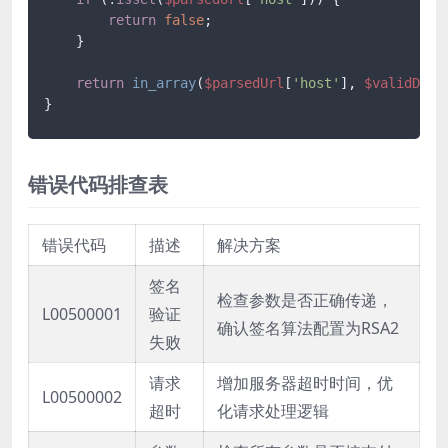
return
false
;

    }

return
in_array
(
$parsedUrl
[
'host'
], 
$validDoma
错误代码排查表
错误代码
描述
解决方案
签名
检查参数是否正确传递，
L00500001
验证
确认签名算法配置为RSA2
失败
请求
增加服务器超时时间，优
L00500002
超时
化请求处理逻辑