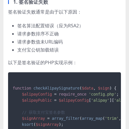
1. 签名验证失败
签名验证失败通常是由于以下原因：
签名算法配置错误（应为RSA2）
请求参数排序不正确
请求参数值未URL编码
支付宝公钥加载错误
以下是签名验证的PHP实现示例：
function
checkAlipaySignature
(
$data
, 
$sign
) 
{

$alipayConfig
 = 
require_once
'config.php'
;

$alipayPublic
 = 
$alipayConfig
[
'alipay'
][
'alipa
// 获取支付宝签名参数
$signArray
 = 
array_filter
(
array_map
(
'trim'
, 
ex
ksort
(
$signArray
);
