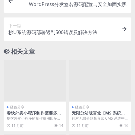
WordPress分发签名源码配置与安全加固实践
下一篇
秒U系统源码部署遇到500错误及解决方法
相关文章
经验分享
经验分享
餐饮外卖小程序制作需要多少
无限分站版盲盒 CMS 系统安
钱
全加固与防御策略实践
餐饮外卖小程序的制作费用因多种
针对无限分站版盲盒 CMS 系统中常
因素而异，主要包括功能复杂度、
见的安全漏洞，如 sql 注入、跨站
11 月前
14
11 月前
16
开发团队、技术选型、...
脚本攻击...