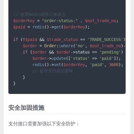
// 使用Redis缓存订单状态
$orderKey
 = 
"order:status:"
 . 
$out_trade_no
$paid
 = 
redis
()->
get
(
$orderKey
);

if
 (!
$paid
 && 
$trade_status
 == 
'TRADE_SUCCESS'
) {

$order
 = 
Order
::
where
(
'no'
, 
$out_trade_no
)->
fi
if
 (
$order
 && 
$order
->status == 
'pending'
) {

$order
->
update
([
'status'
 => 
'paid'
]);

redis
()->
set
(
$orderKey
, 
'paid'
, 
3600
); 
//
// 处理支付成功逻辑
    }

安全加固措施
支付接口需要加强以下安全防护：