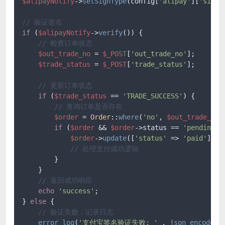
$alipayNotify
->
setSignType
(config[
'alipay'
][
'sign_
// 验证签名
if
 (
$alipayNotify
->
verify
()) {

// 检查订单状态
$out_trade_no
 = 
$_POST
[
'out_trade_no'
];

$trade_status
 = 
$_POST
[
'trade_status'
];

// 更新订单状态
if
 (
$trade_status
 == 
'TRADE_SUCCESS'
) {

// 查询订单是否存在
$order
 = 
Order
::
where
(
'no'
, 
$out_trade_no
)
if
 (
$order
 && 
$order
->status == 
'pending'
) 
$order
->
update
([
'status'
 => 
'paid'
]);

// 处理支付成功逻辑
        }

    }

// 返回成功响应
echo
'success'
;

} 
else
 {

// 验证失败，记录日志
error_log
(
'支付宝签名验证失败: '
 . 
json_encode
(
$