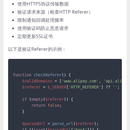
使用HTTPS协议传输数据
验证请求来源（检查HTTP Referer）
限制通知回调处理频率
使用验证码防止恶意请求
定期更新SSL证书
以下是验证Referer的示例：
function
checkReferer
(
) 
{

$validDomains
 = [
'www.alipay.com'
, 
'api.alipay
$referer
 = 
$_SERVER
[
'HTTP_REFERER'
] ?? 
''
;

if
 (
empty
(
$referer
)) {

return
false
;

    }

$parsedUrl
 = 
parse_url
(
$referer
);

if
 (!
isset
(
$parsedUrl
[
'host'
])) {
