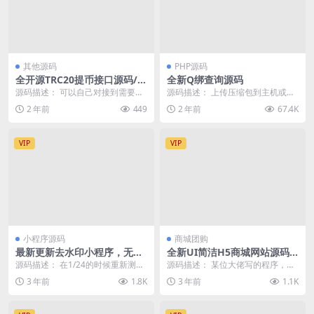
其他源码
PHP源码
全开源TRC20提币接口源码/U
全新Q绑查询源码
SDT提币转账接口源码
源码描述： 可以自己对接到需要的
源码描述： 上传压缩包到主机或者
平台里，简单方便。 只能学习研
服务器上即可使用 全新Q绑查询源
2 年前
449
2 年前
67.4K
究！可以二开 源码...
码 单页无其他东...
VIP
VIP
小程序源码
商城团购
最新更新去水印小程序，无需
全新UI简洁H5商城网站源码-
后台，对接接口，支持全网去
易支付接口
源码描述： 在1/24的时候重新测试
源码描述： 某位大佬写的程序，从
水印
了下，又找了一个免费去水印接口
其他网站看到了，就搬运过来了 测
3 年前
1.8K
3 年前
1.1K
放里面了 感兴...
试了下，界面还可...