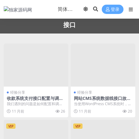
登录
接口
经验分享
经验分享
收款系统支付接口配置与调试
网站CMS系统数据线接口故障
指南
排查与解决
我们遇到的问题是如何配置和调试
当使用WordPress CMS系统时，数
一个网站源码中的收款系统支付接
据线接口出现故障通常表现为无法
11 月前
26
11 月前
20
口，确保用户可以顺利...
正常连接...
VIP
VIP