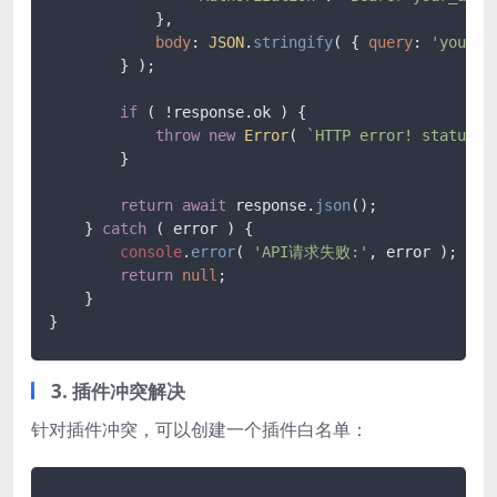
            },

body
: 
JSON
.
stringify
( { 
query
: 
'your_d
        } );

if
 ( !response.
ok
 ) {

throw
new
Error
( 
`HTTP error! status: 
        }

return
await
 response.
json
();

    } 
catch
 ( error ) {

console
.
error
( 
'API请求失败:'
, error );

return
null
;

    }

3. 插件冲突解决
针对插件冲突，可以创建一个插件白名单：