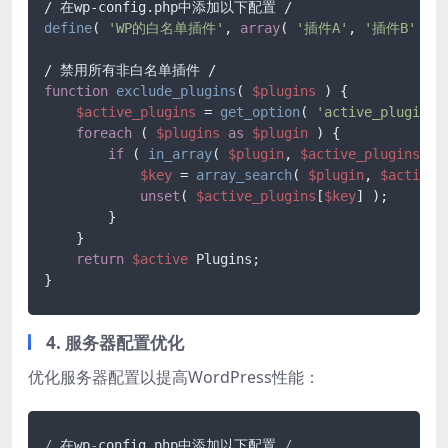
define
( 
'WP的白名单插件'
, 
array
( 
'插件A'
, 
'插件B'
 ) )
function
exclude_plugins
(
$plugins
) 
{

$active_plugins
 = 
get_option
( 
'active_plugins'
foreach
 ( 
$plugins
as
$plugin
 ) {

if
 ( 
in_array
( 
$plugin
, 
$active_plugins
 ) )
$key
 = 
array_search
( 
$plugin
, 
$active_
unset
( 
$active_plugins
[
$key
] );

        }

    }

return
$active
 Plugins;

4. 服务器配置优化
优化服务器配置以提高WordPress性能：
/
 在wp
-
config.php中添加以下配置 
/