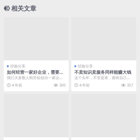
相关文章
经验分享
经验分享
如何经营一家好企业，需要具
不卖知识卖服务同样能赚大钱
备什么要素特点
我们大多数人刚开始创办一家企业
这个头年，不管是谁，都有自己的
都遇到经营管理等诸多问题，想要
擅长之处，只要你敢拼，完全可以
4 年前
300
4 年前
357
成为一个成功的企业都...
通过知识付费来赚钱。...