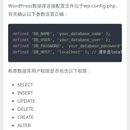
WordPress数据库连接配置文件位于wp-config.php。
首先确认以下参数设置正确：
define
( 
'DB_NAME'
, 
'your_database_name'
define
( 
'DB_USER'
, 
'your_database_user'
define
( 
'DB_PASSWORD'
, 
'your_database_password'
define
( 
'DB_HOST'
, 
'localhost'
 ); 
/
/
 通常是localh
检查数据库用户权限是否包含以下权限：
SELECT
INSERT
UPDATE
DELETE
CREATE
ALTER