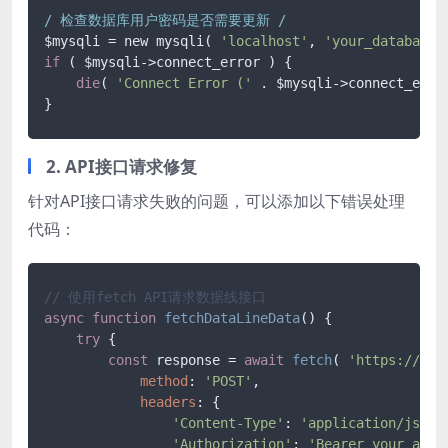
/ 检查数据库用户密码是否需要更新 /
$mysqli = new mysqli( 
'localhost'
, 
'your_database_
if
 ( $mysqli->connect_error ) {

die
( 
'Connect Error ('
 . $mysqli->connect_errn
2. API接口请求修复
针对API接口请求失败的问题，可以添加以下错误处理
代码：
// 使用fetch API请求数据线接口
async
function
fetchDataLineData
(
) {

try
 {

const
 response = 
await
fetch
( 
'https://api
method
: 
'POST'
,

headers
: {

'Content-Type'
: 
'application/json'
,
'Authorization'
: 
'Bearer your_acce