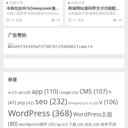
经验分享
经验分享
冷钱包如何与Deeepseek集成
商城网站源码带支付功能配置
实现安全数据交互
与集成详解
当我们需要将冷钱包数据与deeeps
在构建基于商城网站源码的项目
eek平台进行集成时，如何确保数据
时，支付功能的稳定可靠是核心需
11 月前
19
11 月前
34
交互过程的...
求之一。本文将直接聚焦...
广告赞助
标签
app
(110)
CMS
(107)
h
api
(29)
chatgpt
(24)
ai
(23)
seo
(232)
v
(106)
(47)
php
(42)
thinkphp
(21)
ui
(22)
WordPress
(368)
WordPress主题
(80)
wordpress插件
(35)
下载
(28)
优化
(28)
传奇手游
wp
(23)