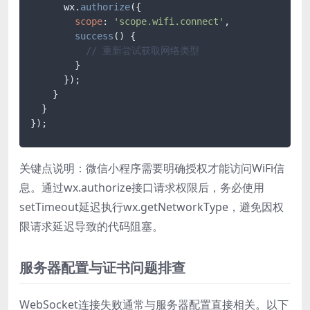
      wx.
authorize
({

scope
: 
'scope.wifi.connect'
,

success
(
) {

// 重新尝试获取网络类型
        }

      });

    }

  }

});
关键点说明：微信小程序需要明确授权才能访问WiFi信
息。通过wx.authorize接口请求权限后，务必使用
setTimeout延迟执行wx.getNetworkType，避免因权
限请求延迟导致的代码阻塞。
服务器配置与证书问题排查
WebSocket连接失败通常与服务器配置直接相关。以下