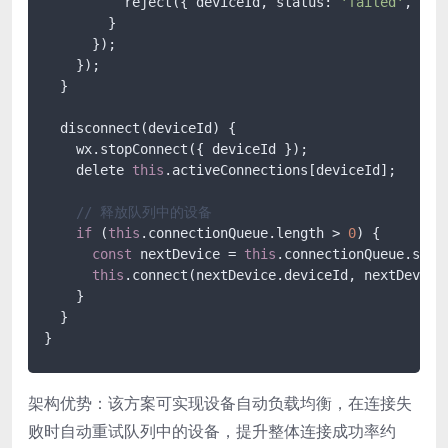
          reject({ deviceId, status: 
'failed'
, err
        }

      });

    });

  }

  disconnect(deviceId) {

    wx.stopConnect({ deviceId });

    delete 
this
.activeConnections[deviceId];

// 释放队列中的设备
if
 (
this
.connectionQueue.length > 
0
) {

const
 nextDevice = 
this
.connectionQueue.shift
this
.connect(nextDevice.deviceId, nextDevice.
    }

  }

}
架构优势：该方案可实现设备自动负载均衡，在连接失
败时自动重试队列中的设备，提升整体连接成功率约