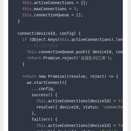
this
.activeConnections = {};

this
.maxConnections = 
5
;

this
.connectionQueue = [];

  }

  connect(deviceId, config) {

if
 (Object.keys(
this
.activeConnections).length
// 加入队列等待
this
.connectionQueue.push({ deviceId, config 
return
 Promise.reject(
'连接队列已满'
);

    }

return
 new Promise((resolve, reject) => {

      wx.startConnect({

        ...config,

        success() {

this
.activeConnections[deviceId] = 
true
;

          resolve({ deviceId, status: 
'connected'
 
        },

        fail(err) {

this
.activeConnections[deviceId] = 
false
;