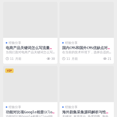
经验分享
经验分享
电商产品关键词怎么写流量翻
国内CMS和国外CMS优缺点对比
倍
分析
当我们面对电商产品关键词怎么写
在当前的技术环境下，选择合适的C
流量翻倍这样的问题时，我们首先
MS（内容管理系统）对于网站建设
11 月前
30
11 月前
21
需要明确的是，如何通...
至关重要。国内C...
VIP
经验分享
经验分享
功能对比项Google相册iClou
海外剧集采集源码解析与性能
d存储空间15GB免费
深度优化
功能对比项Google相册iCloud存
关键词 来源平台 热度指数 海外