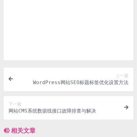
付款后无法显示下载地址或者无法查看内容？
如果您已经成功付款但是网站没有弹出成功提示，请联系
站长提供付款信息为您处理
购买该资源后，可以退款吗？
源码素材属于虚拟商品，具有可复制性，可传播性，一旦
授予，不接受任何形式的退款、换货要求。请您在购买获
取之前确认好 是您所需要的资源
上一篇
WordPress网站SEO标题标签优化设置方法
下一篇
网站CMS系统数据线接口故障排查与解决
相关文章