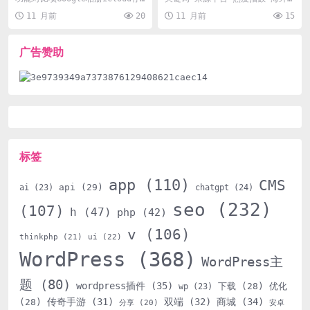
储空间15GB免费，可购买更多5GB
剧集采集源码解析 百度热搜 78
11 月前
20
11 月前
15
免费...
海外剧集采集源...
广告赞助
标签
app
(110)
CMS
api
(29)
ai
(23)
chatgpt
(24)
seo
(232)
(107)
h
(47)
php
(42)
v
(106)
thinkphp
(21)
ui
(22)
WordPress
(368)
WordPress主
题
(80)
wordpress插件
(35)
下载
(28)
优化
wp
(23)
传奇手游
(31)
双端
(32)
商城
(34)
(28)
分享
(20)
安卓