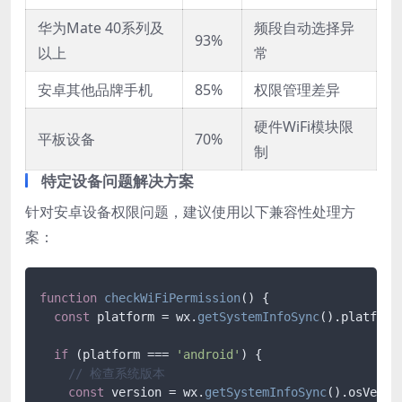
华为Mate 40系列及
频段自动选择异
93%
以上
常
安卓其他品牌手机
85%
权限管理差异
硬件WiFi模块限
平板设备
70%
制
特定设备问题解决方案
针对安卓设备权限问题，建议使用以下兼容性处理方
案：
function
checkWiFiPermission
(
) {

const
 platform = wx.
getSystemInfoSync
().
platform
;
if
 (platform === 
'android'
) {

// 检查系统版本
const
 version = wx.
getSystemInfoSync
().
osVersi