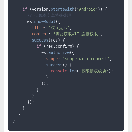
if
 (version.
startsWith
(
'Android'
)) {

// 低版本安卓特殊处理
      wx.
showModal
({

title
: 
'权限提示'
,

content
: 
'需要获取WiFi连接权限'
,

success
(
res
) {

if
 (res.
confirm
) {

            wx.
authorize
({

scope
: 
'scope.wifi.connect'
,

success
(
) {

console
.
log
(
'权限授权成功'
);

              }

            });

          }

        }

      });

    }

  }

}