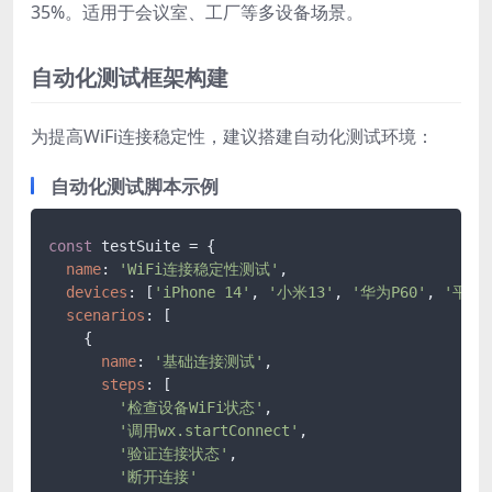
35%。适用于会议室、工厂等多设备场景。
自动化测试框架构建
为提高WiFi连接稳定性，建议搭建自动化测试环境：
自动化测试脚本示例
const
 testSuite = {

name
: 
'WiFi连接稳定性测试'
,

devices
: [
'iPhone 14'
, 
'小米13'
, 
'华为P60'
, 
'平板
scenarios
: [

    {

name
: 
'基础连接测试'
,

steps
: [

'检查设备WiFi状态'
,

'调用wx.startConnect'
,

'验证连接状态'
,

'断开连接'