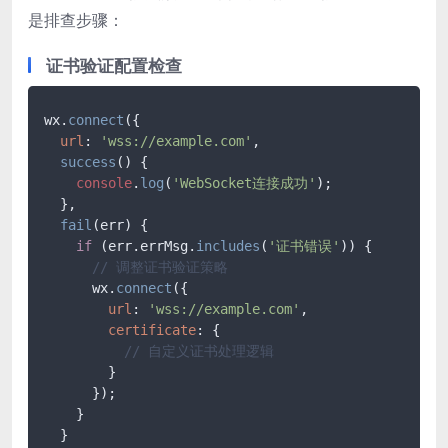
是排查步骤：
证书验证配置检查
wx.
connect
({

url
: 
'wss://example.com'
,

success
(
) {

console
.
log
(
'WebSocket连接成功'
);

  },

fail
(
err
) {

if
 (err.
errMsg
.
includes
(
'证书错误'
)) {

// 调整证书验证策略
      wx.
connect
({

url
: 
'wss://example.com'
,

certificate
: {

// 自定义证书处理逻辑
        }

      });

    }

  }
