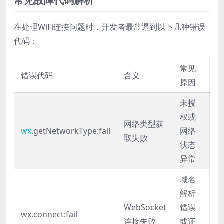
常见故障代码解析
在处理WiFi连接问题时，开发者最常遇到以下几种错误
代码：
常见
错误代码
含义
原因
未授
权或
网络类型获
wx
.getNetworkType:fail
网络
取失败
状态
异常
域名
解析
WebSocket
错误
wx.connect:fail
连接失败
或证