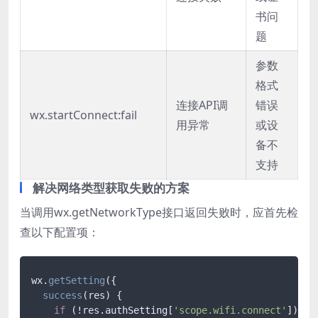
书问
题
参数
格式
连接API调
错误
wx.startConnect:fail
用异常
或设
备不
支持
解决网络类型获取失败的方案
当调用wx.getNetworkType接口返回失败时，应首先检
查以下配置项：
wx.
getSetting
({

success
(
res
) {

if
 (!res.
authSetting
[
'scope.wifi.connect'
]) {
