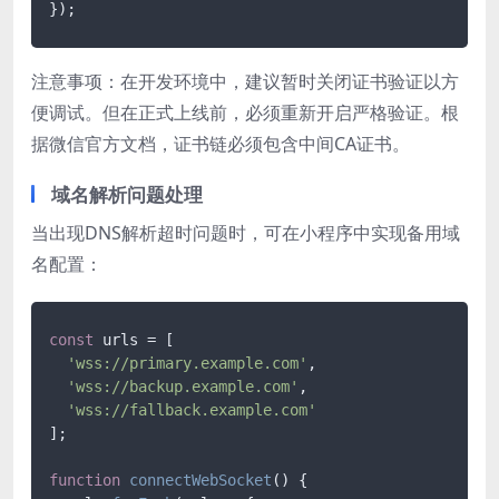
});
注意事项：在开发环境中，建议暂时关闭证书验证以方
便调试。但在正式上线前，必须重新开启严格验证。根
据微信官方文档，证书链必须包含中间CA证书。
域名解析问题处理
当出现DNS解析超时问题时，可在小程序中实现备用域
名配置：
const
 urls = [

'wss://primary.example.com'
,

'wss://backup.example.com'
,

'wss://fallback.example.com'
];

function
connectWebSocket
(
) {
