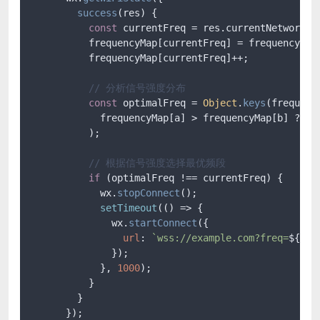
success
(
res
) {

const
 currentFreq = res.
currentNetwork
.
f
          frequencyMap[currentFreq] = frequencyMap
          frequencyMap[currentFreq]++;

// 分析信号强度分布
const
 optimalFreq = 
Object
.
keys
(frequenc
            frequencyMap[a] > frequencyMap[b] ? a :
          );

// 根据信号强度选择最优频段
if
 (optimalFreq !== currentFreq) {

            wx.
stopConnect
();

setTimeout
(
() =>
 {

              wx.
startConnect
({

url
: 
`wss://example.com?freq=
${opt
              });

            }, 
1000
);

          }

        }

      });
