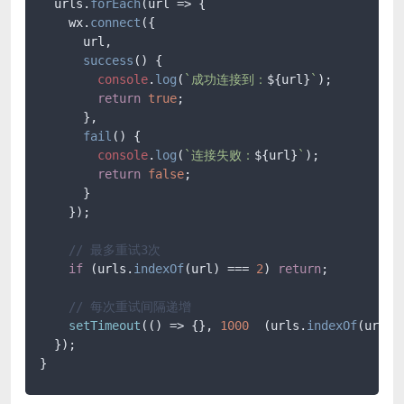
  urls.
forEach
(
url
 =>
 {

    wx.
connect
({

      url,

success
(
) {

console
.
log
(
`成功连接到：
${url}
`
);

return
true
;

      },

fail
(
) {

console
.
log
(
`连接失败：
${url}
`
);

return
false
;

      }

    });

// 最多重试3次
if
 (urls.
indexOf
(url) === 
2
) 
return
;

// 每次重试间隔递增
setTimeout
(
() =>
 {}, 
1000
  (urls.
indexOf
(url) 
  });

}