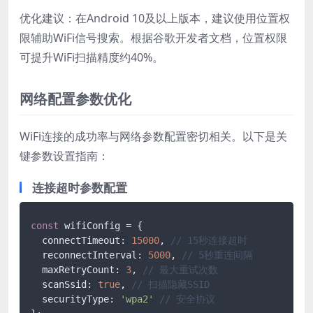
优化建议：在Android 10及以上版本，建议使用位置权
限辅助WiFi信号搜索。根据谷歌开发者文档，位置权限
可提升WiFi扫描精度约40%。
网络配置参数优化
WiFi连接的成功率与网络参数配置密切相关。以下是关
键参数设置指南：
连接超时参数配置
const
 wifiConfig = {

  connectTimeout: 
15000
, 
// 15秒连接超时
  reconnectInterval: 
5000
, 
// 5秒重连间隔
  maxRetryCount: 
3
, 
// 最大重试次数
  scanSsid: 
true
, 
// 扫描隐藏SSID
  securityType: 
'wpa2'
// 安全协议