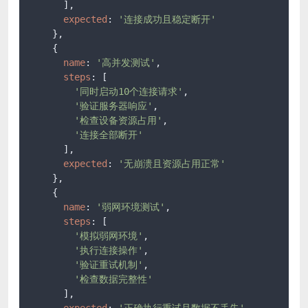
      ],

expected
: 
'连接成功且稳定断开'
    },

    {

name
: 
'高并发测试'
,

steps
: [

'同时启动10个连接请求'
,

'验证服务器响应'
,

'检查设备资源占用'
,

'连接全部断开'
      ],

expected
: 
'无崩溃且资源占用正常'
    },

    {

name
: 
'弱网环境测试'
,

steps
: [

'模拟弱网环境'
,

'执行连接操作'
,

'验证重试机制'
,

'检查数据完整性'
      ],

expected
: 
'正确执行重试且数据不丢失'