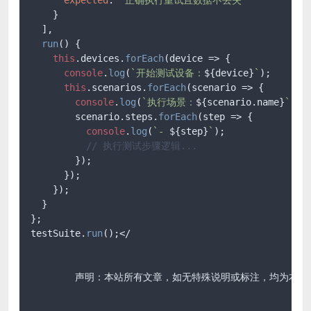
    }

  ],

run
(
) {

this
.
devices
.
forEach
(
device
 =>
 {

console
.
log
(
`开始测试设备：
${device}
`
);

this
.
scenarios
.
forEach
(
scenario
 =>
 {

console
.
log
(
`执行场景：
${scenario.name}
`
);

        scenario.
steps
.
forEach
(
step
 =>
 {

console
.
log
(
`- 
${step}
`
);

// 执行测试步骤逻辑...
        });

      });

    });

  }

};

testSuite.
run
();</

	声明：本站所有文章，如无特殊说明或标注，均为本站原创发布。任何个人或组织，在未征得本站同意时，禁止复制、盗用、采集、发布本站内容到任何网站、书籍等各类媒体平台。如若本站内容侵犯了原著者的合法权益，可联系我们进行处理。
