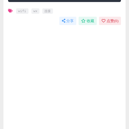
wifi
wx
连接
分享
收藏
点赞(
0
)
免费下载或者VIP会员资源能否直接商用？
本站所有资源版权均属于原作者所有，这里所提供资源均
只能用于参考学习用，请勿直接商用。若由于商用引起版
权纠纷，一切责任均由使用者承担。更多说明请参考 VIP
介绍。
提示下载完但解压或打开不了？
最常见的情况是下载不完整: 可对比下载完压缩包的与网
盘上的容量，若小于网盘提示的容量则是这个原因。这是
浏览器下载的bug，建议用百度网盘软件或迅雷下载。 若
排除这种情况，可在对应资源底部留言，或联络我们。
找不到素材资源介绍文章里的示例图片？
对于会员专享、整站源码、程序插件、网站模板、网页模
版等类型的素材，文章内用于介绍的图片通常并不包含在
对应可供下载素材包内。这些相关商业图片需另外购买，
且本站不负责(也没有办法)找到出处。 同样地一些字体
文件也是这种情况，但部分素材会在素材包内有一份字体
下载链接清单。