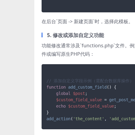
在后台`页面 -> 新建页面`时，选择此模板。
5. 修改或添加自定义功能
功能修改通常涉及`functions.php`文件。例
件或编写原生PHP代码：
// 添加自定义字段示例（需配合数据库操作）
function
add_custom_field
(
) 
{

global
$post
;

$custom_field_value
 = 
get_post_m
echo
$custom_field_value
;

add_action
(
'the_content'
, 
'add_custo