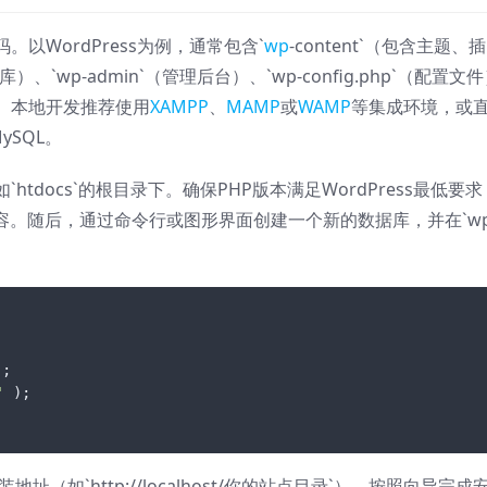
以WordPress为例，通常包含`
wp
-content`（包含主题、插
库）、`wp-admin`（管理后台）、`wp-config.php`（配置文
。本地开发推荐使用
XAMPP
、
MAMP
或
WAMP
等集成环境，或
ySQL。
docs`的根目录下。确保PHP版本满足WordPress最低要求
本兼容。随后，通过命令行或图形界面创建一个新的数据库，并在`wp
'
址（如`http://localhost/你的站点目录`），按照向导完成