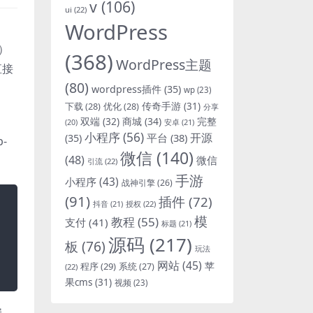
v
(106)
ui
(22)
WordPress
件）
(368)
WordPress主题
直接
(80)
wordpress插件
(35)
wp
(23)
下载
(28)
优化
(28)
传奇手游
(31)
分享
双端
(32)
商城
(34)
完整
安卓
(21)
(20)
小程序
(56)
开源
平台
(38)
(35)
-
微信
(140)
(48)
微信
引流
(22)
手游
小程序
(43)
战神引擎
(26)
(91)
插件
(72)
抖音
(21)
授权
(22)
模
教程
(55)
支付
(41)
标题
(21)
源码
(217)
板
(76)
玩法
网站
(45)
程序
(29)
苹
系统
(27)
(22)
果cms
(31)
视频
(23)
安