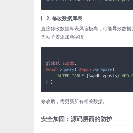
2. 修改数据库表
直接修改数据库表风险极高，可能导致数据丢
为帖子表添加新字段：
global
$wpdb
$wpdb
->
query
( 
$wpdb
->
prepare
(

"ALTER TABLE 
{$wpdb->posts}
 ADD 
修改后，需更新所有相关数据。
安全加固：源码层面的防护