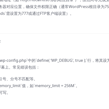
对应位置，确保文件权限正确（通常WordPress根目录为75
loads`需设置为777或通过FTP客户端设置）。
：
g.php`中的`define( ‘WP_DEBUG’, true );`行，将其设
在屏幕上。常见错误包括：
引号、分号不匹配等。
y_limit`值，如`memory_limit = 256M`。
录可写。