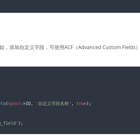
如，添加自定义字段，可使用ACF（Advanced Custom Fields
eta
(
$post
->ID, 
'自定义字段名称'
, 
true
);

m_field'