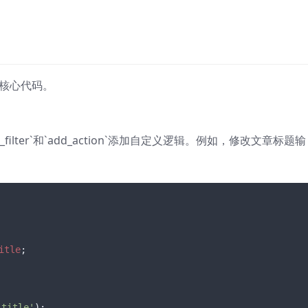
s核心代码。
filter`和`add_action`添加自定义逻辑。例如，修改文章标题输
itle
;

_title'