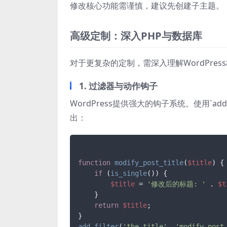
修改核心功能需谨慎，建议先创建子主题。
高级定制：深入PHP与数据库
对于更复杂的定制，需深入理解WordPres
1. 过滤器与动作钩子
WordPress提供强大的钩子系统。使用`add_
出：
function
modify_post_title
(
$title
) 
{

if
 (
is_single
()) {

$title
 = 
'修改后的标题: '
 . 
$t
    }

return
$title
;

add_filter
(
'the_title'
, 
'modify_post