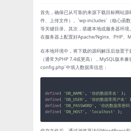
首先，确保已从可靠的来源下载目标网站源码。
件、上传文件）、`wp-includes`（核心函数
等关键目录。其次，搭建本地或服务器环境
在服务器上配置好Apache/Nginx、PHP、M
在本地环境中，将下载的源码解压后放置于如`ht
（通常为PHP 7.4或更高），MySQL版
config.php`中填入数据库信息：
define
( 
'DB_NAME'
, 
'你的数据库名'
define
( 
'DB_USER'
, 
'你的数据库用户名'
define
( 
'DB_PASSWORD'
, 
'你的数据库密码
define
( 
'DB_HOST'
, 
'localhost'
保存文件后，通过浏览器访问WordPress安装地