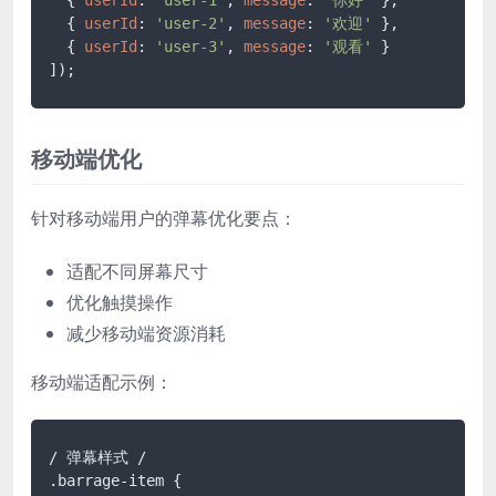
  { 
userId
: 
'user-2'
, 
message
: 
'欢迎'
 },

  { 
userId
: 
'user-3'
, 
message
: 
'观看'
 }

]);
移动端优化
针对移动端用户的弹幕优化要点：
适配不同屏幕尺寸
优化触摸操作
减少移动端资源消耗
移动端适配示例：
.barrage-item
 {
