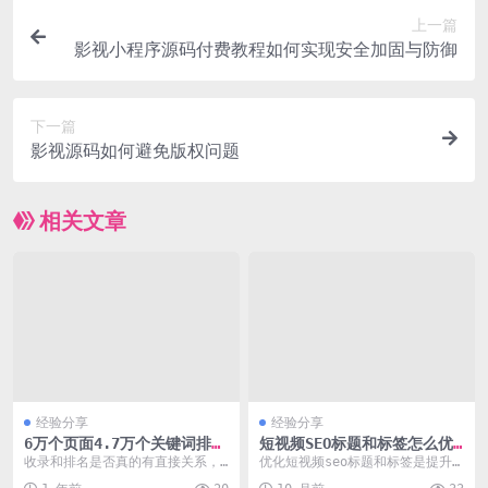
上一篇
影视小程序源码付费教程如何实现安全加固与防御
下一篇
影视源码如何避免版权问题
相关文章
经验分享
经验分享
6万个页面4.7万个关键词排名
短视频SEO标题和标签怎么优
的秘籍
化
收录和排名是否真的有直接关系，
优化短视频seo标题和标签是提升
关于这一点，实际上百度站长平台
内容曝光和用户触达的关键环节。