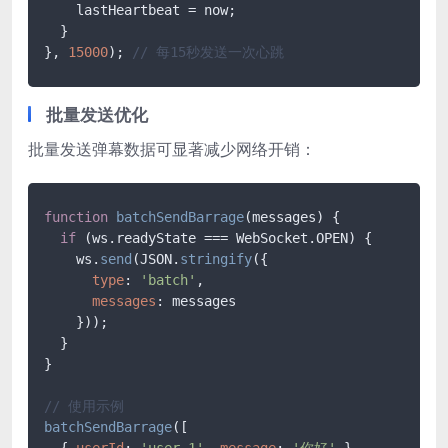
    lastHeartbeat = now;

  }

}, 
15000
); 
// 每15秒发送一次心跳
批量发送优化
批量发送弹幕数据可显著减少网络开销：
function
batchSendBarrage
(
messages
) 
{

if
 (ws.readyState === WebSocket.OPEN) {

    ws.
send
(JSON.
stringify
({

type
: 
'batch'
,

messages
: messages

    }));

  }

}

// 使用示例
batchSendBarrage
([

  { 
userId
: 
'user-1'
, 
message
: 
'你好'
 },
