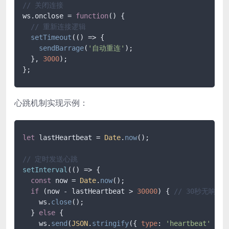
// 关闭连接
ws.onclose = 
function
(
) 
{

// 重新连接逻辑
setTimeout
(() => {

sendBarrage
(
'自动重连'
);

  }, 
3000
);

};
心跳机制实现示例：
let
 lastHeartbeat = 
Date
.
now
();

// 定时发送心跳
setInterval
(
() =>
 {

const
 now = 
Date
.
now
();

if
 (now - lastHeartbeat > 
30000
) { 
// 30秒无响应
    ws.
close
();

  } 
else
 {

    ws.
send
(
JSON
.
stringify
({ 
type
: 
'heartbeat'
 }));