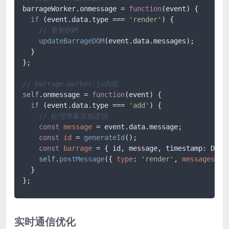
barrageWorker.onmessage = 
function
(
event
) 
{

if
 (event.data.type === 
'render'
) {

// 更新DOM
updateBarrageDOM
(event.data.messages);

  }

};

// barrage-worker.js内容
self
.onmessage = 
function
(
event
) 
{

if
 (event.data.type === 
'add'
) {

// 处理弹幕添加逻辑
const
message
 = event.data.message;

const
id
 = 
generateId
();

const
barrage
 = { id, message, timestamp: Date
self
.
postMessage
({ 
type
: 
'render'
, 
messages
: [
  }

};
实时通信优化