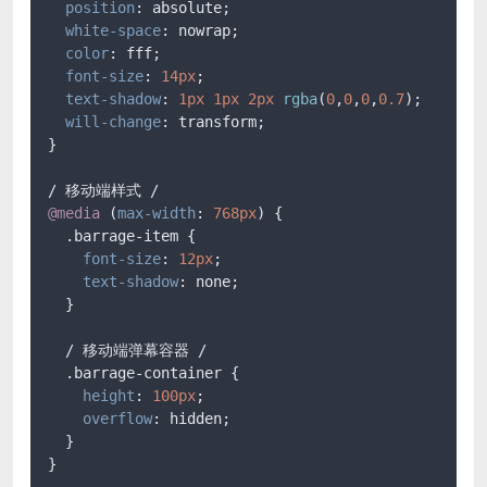
position
: absolute;

white-space
: nowrap;

color
: fff;

font-size
: 
14px
;

text-shadow
: 
1px
1px
2px
rgba
(
0
,
0
,
0
,
0.7
);

will-change
: transform;

}

@media
 (
max-width
: 
768px
) {

.barrage-item
 {

font-size
: 
12px
;

text-shadow
: none;

  }

  / 移动端弹幕容器 /

.barrage-container
 {

height
: 
100px
;

overflow
: hidden;

  }

}