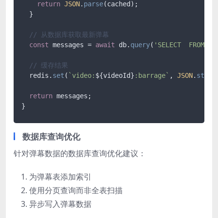
return
JSON
.
parse
(cached);

  }

// 从数据库获取最新弹幕
const
 messages = 
await
 db.
query
(
'SELECT  FROM ba
// 缓存结果
  redis.
set
(
`video:
${videoId}
:barrage`
, 
JSON
.
strin
return
 messages;

}
数据库查询优化
针对弹幕数据的数据库查询优化建议：
为弹幕表添加索引
使用分页查询而非全表扫描
异步写入弹幕数据