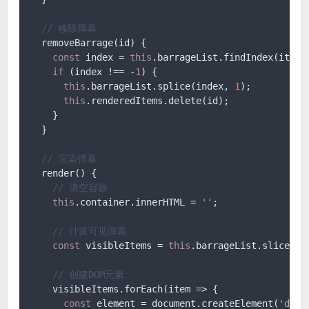
// 移除弹幕
  removeBarrage(id) {

const
 index = 
this
.barrageList.findIndex(item =
if
 (index !== -
1
) {

this
.barrageList.splice(index, 
1
);

this
.renderedItems.delete(id);

    }

  }

// 渲染弹幕
  render() {

// 清空容器
this
.container.innerHTML = 
''
;

// 计算可见弹幕
const
 visibleItems = 
this
.barrageList.slice(
0
,
// 创建DOM元素
    visibleItems.forEach(item => {

const
 element = document.createElement(
'div'