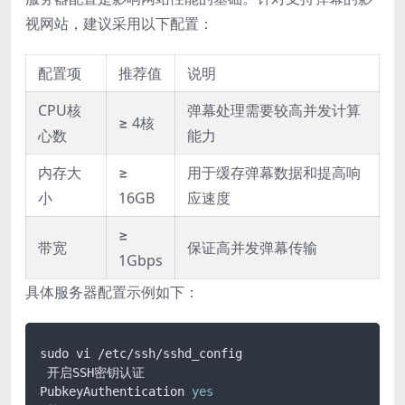
视网站，建议采用以下配置：
配置项
推荐值
说明
CPU核
弹幕处理需要较高并发计算
≥ 4核
心数
能力
内存大
≥
用于缓存弹幕数据和提高响
小
16GB
应速度
≥
带宽
保证高并发弹幕传输
1Gbps
具体服务器配置示例如下：
sudo vi /etc/ssh/sshd_config

 开启SSH密钥认证

PubkeyAuthentication 
yes