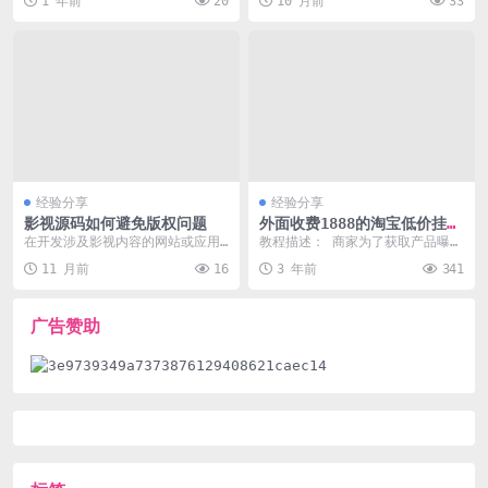
1 年前
20
10 月前
33
已经有公告明确的说到...
以下是基于当前技术...
经验分享
经验分享
影视源码如何避免版权问题
外面收费1888的淘宝低价挂机
项目
在开发涉及影视内容的网站或应用
教程描述： 商家为了获取产品曝光
时，使用源码是常见的做法。然
量或者增加销量，故意将商品价格
11 月前
16
3 年前
341
而，未经授权使用影视源...
调低，我们合理的利...
广告赞助