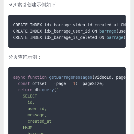
SQL索引创建示例如下：
CREATE INDEX idx_barrage_video_id_created_at ON 
ba
CREATE INDEX idx_barrage_user_id ON 
barrage
(user_id
CREATE INDEX idx_barrage_is_deleted ON 
barrage
(is_
分页查询示例：
async
function
getBarrageMessages
(
videoId, page = 
const
 offset = (page - 
1
)  pageSize;

return
 db.
query
(
`

    SELECT 

      id, 

      user_id, 

      message, 

      created_at 

    FROM 

      barrage 
