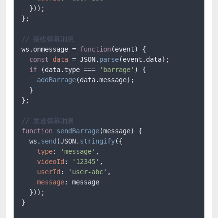
  }));

};

// 接收弹幕消息
ws.onmessage = 
function
(
event
) 
{

const
data
 = JSON.
parse
(event.data);

if
 (data.type === 
'barrage'
) {

addBarrage
(data.message);

  }

};

// 发送弹幕消息
function
sendBarrage
(
message
) 
{

  ws.
send
(JSON.
stringify
({

type
: 
'message'
,

videoId
: 
'12345'
,

userId
: 
'user-abc'
,

message
: message

  }));

}
