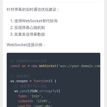
针对弹幕的实时通信优化建议：
使用WebSocket替代轮询
实现弹幕心跳机制
批量发送弹幕数据
WebSocket连接示例：
// 创建WebSocket连接
const
ws
 = 
new
WebSocket
(
'wss://your-domain.com/ba
// 连接成功
ws.onopen = 
function
(
) 
{

// 发送用户加入消息
  ws.
send
(JSON.
stringify
({

type
: 
'join'
,

videoId
: 
'12345'
,

userId
: 
'user-abc'