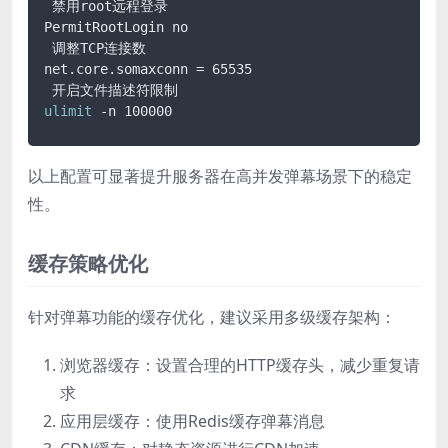
 禁用root远程登录

PermitRootLogin no

 调整TCP连接数

net.core.somaxconn = 65535

ulimit
 -n 100000
以上配置可显著提升服务器在高并发弹幕场景下的稳定
性。
缓存策略优化
针对弹幕功能的缓存优化，建议采用多级缓存架构：
浏览器缓存：设置合理的HTTP缓存头，减少重复请
求
应用层缓存：使用Redis缓存弹幕消息