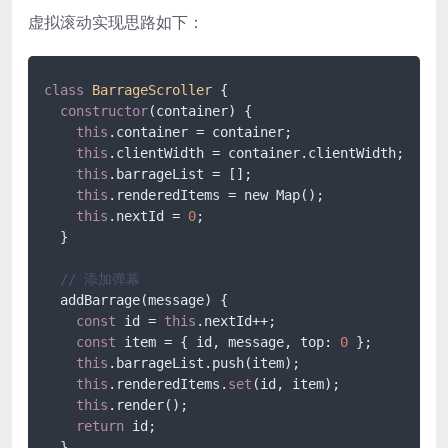
虚拟滚动实现思路如下：
class
BarrageScroller
 {

constructor
(container) {

this
.container = container;

this
.clientWidth = container.clientWidth;

this
.barrageList = [];

this
.renderedItems = new Map();

this
.nextId = 
0
;

  }

// 添加弹幕
  addBarrage(message) {

const
 id = 
this
.nextId++;

const
 item = { id, message, top: 
0
 };

this
.barrageList.push(item);

this
.renderedItems.
set
(id, item);

this
.render();

return
 id;

  }
