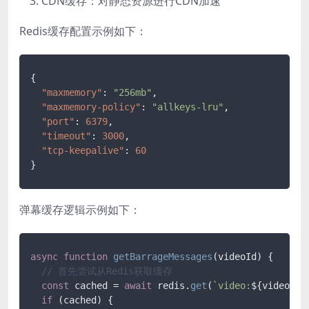
CDN缓存：对静态资源进行CDN加速
Redis缓存配置示例如下：
{
"maxmemory"
:
"256mb"
,
"maxmemory-policy"
:
"allkeys-lru"
,
"port"
:
6379
,
"timeout"
:
3000
,
"tcp-keepalive"
:
60
}
弹幕缓存逻辑示例如下：
async
function
getBarrageMessages
(
videoId
) {

// 首先尝试从Redis获取缓存
const
 cached = 
await
 redis.
get
(
`video:
${videoId}
if
 (cached) {
