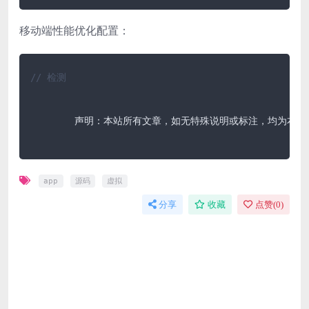
移动端性能优化配置：
// 检测
	声明：本站所有文章，如无特殊说明或标注，均为本站原创发布。任何个人或组织，在未征得本站同意时，禁止复制、盗用、采集、发布本站内容到任何网站、书籍等各类媒体平台。如若本站内容侵犯了原著者的合法权益，可联系我们进行处理。

app
源码
虚拟
分享
收藏
点赞(
0
)
免费下载或者VIP会员资源能否直接商用？
本站所有资源版权均属于原作者所有，这里所提供资源均
只能用于参考学习用，请勿直接商用。若由于商用引起版
权纠纷，一切责任均由使用者承担。更多说明请参考 VIP
介绍。
提示下载完但解压或打开不了？