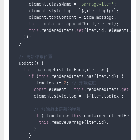
      element.className = 
'barrage-item'
;

      element.style.top = `${item.top}px`;

      element.textContent = item.message;

this
.container.appendChild(element);

this
.renderedItems.
set
(item.id, element);

    });

  }

// 更新弹幕位置
  update() {

this
.barrageList.forEach(item => {

if
 (
this
.renderedItems.has(item.id)) {

        item.top += 
2
; 
// 弹幕速度
const
 element = 
this
.renderedItems.
get
(ite
        element.style.top = `${item.top}px`;

// 移除超出屏幕的弹幕
if
 (item.top > 
this
.container.clientHeight)
this
.removeBarrage(item.id);

        }

      }
