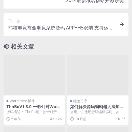
2024最新域名群站开源系统
下一篇
熊猫电竞赏金电竞系统源码 APP+H5双端 支持运营
级搭建
相关文章
WordPress插件
经验分享
ThnBoV1.3.0-一款针对Word
如何解决源码编辑器无法加载
Press开发的缩略图美化插件
插件导致的功能缺失问题
源码描述： ThnBo是一款针对于W
当用户在使用源码编辑器时，如果
ordPress开发的缩略图美化插件,它
遇到插件无法加载的问题，可能会
5 年前
1.2K
10 月前
35
极大...
导致部分功能无法正常...