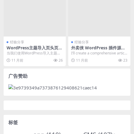
经验分享
经验分享
WordPress主题导入页头页尾
外卖侠 WordPress 插件源码
不显示 故障排查与解决
分析及常见错误修复
当我们使用WordPress导入主题
I’ll create a comprehensive artic
时，如果遇到页头（header）和页
l...
11 月前
26
11 月前
23
尾（fo...
广告赞助
标签