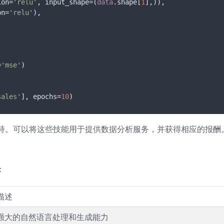
ion=
'relu'
, input_shape=(
data
.shape[
1
],)),

on=
'relu'
),

=
'mse'
)

sales'
], epochs=
10
持。可以将这些技能用于提供数据分析服务，并获得相应的报酬
：
描述
强大的自然语言处理和生成能力