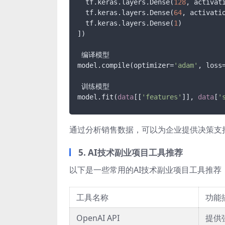
  tf.keras.layers.Dense(
128
, activat
  tf.keras.layers.Dense(
64
, activati
  tf.keras.layers.Dense(
1
)

])

 编译模型

model.compile(optimizer=
'adam'
, loss
 训练模型

model.fit(
data
[[
'features'
]], 
data
[
'
通过分析销售数据，可以为企业提供决策支
5. AI技术副业项目工具推荐
以下是一些常用的AI技术副业项目工具推荐
工具名称
功能
OpenAI API
提供