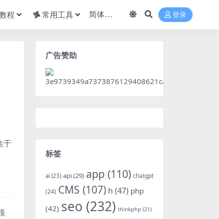
教程
常用工具
登录
广告赞助
焦于
标签
app
(110)
api
(29)
chatgpt
ai
(23)
CMS
(107)
h
(47)
php
(24)
seo
(232)
(42)
thinkphp
(21)
领