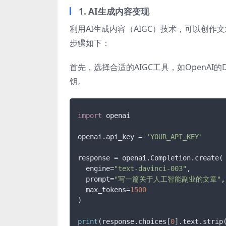
1. AI生成内容变现
利用AI生成内容（AIGC）技术，可以创
步骤如下：
首先，选择合适的AIGC工具，如OpenAI的DA
钥。
import
 openai

openai.api_key = 
'YOUR_API_KEY'
response = openai.Completion.create(

  engine=
"text-davinci-003"
,

  prompt=
"写一篇关于人工智能副业的文章"
,

  max_tokens=
1500
)

print
(response.choices[
0