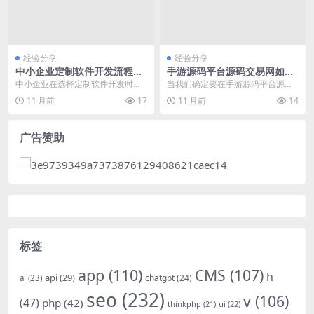
经验分享
经验分享
中小企业定制软件开发流程：
手游源码平台源码交易网如何
定位特定客户群体，解决其具
选择合适的源码进行开发
中小企业在选择定制软件开发时，
当我们确定要在手游源码平台源码
体问题
如何精准定位目标客户群体并有效
交易网寻找合适的源码进行开发
11 月前
17
11 月前
14
解决其面临的具体问题...
时，如何进行选择成为了...
广告赞助
标签
app
(110)
CMS
(107)
h
api
(29)
chatgpt
(24)
ai
(23)
seo
(232)
v
(106)
(47)
php
(42)
thinkphp
(21)
ui
(22)