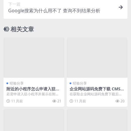
下一篇
Google搜索为什么用不了 查询不到结果分析
相关文章
经验分享
经验分享
附近的小程序怎么申请入驻展
企业网站源码免费下载 CMS系
示
统配置详解及常见问题解决
若需申请入驻小程序并展示在附
在获取企业网站源码免费下载后，
近，需遵循特定平台的流程。以下
如何正确配置CMS系统是确保网站
11 月前
21
11 月前
20
为常见平台（如微信）的...
正常运行的关键步骤...