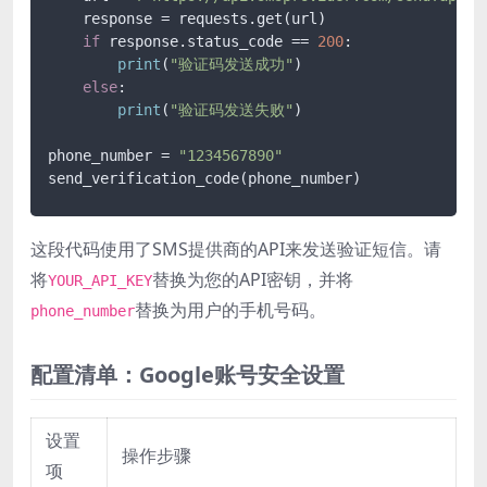
    response = requests.get(url)

if
 response.status_code == 
200
:

print
(
"验证码发送成功"
)

else
:

print
(
"验证码发送失败"
)

phone_number = 
"1234567890"
send_verification_code(phone_number)
这段代码使用了SMS提供商的API来发送验证短信。请
将
替换为您的API密钥，并将
YOUR_API_KEY
替换为用户的手机号码。
phone_number
配置清单：Google账号安全设置
设置
操作步骤
项