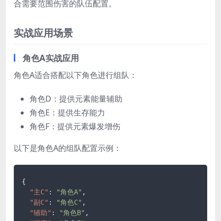
合需要范围伤害的队伍配置。
实战应用场景
角色A实战应用
角色A适合搭配以下角色进行组队：
角色D：提供元素能量辅助
角色E：提供生存能力
角色F：提供元素爆发增伤
以下是角色A的组队配置示例：
{
"主C"
:
"角色A"
,
"副C"
:
"角色C"
,
"辅助"
:
"角色B"
,