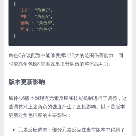
{
"主C"
:
"角色C"
,
"副C"
:
"角色A"
,
"辅助"
:
"角色B"
,
"坦克"
:
"角色K"
}
角色C在该配置中能够发挥出强大的范围伤害能力，同
时依靠角色B的辅助效果提升队伍的整体战斗力。
版本更新影响
原神4.6版本对现有元素反应和技能机制进行了调整，这
些调整对上述角色的强度产生了直接影响。以下是版本
更新对角色强度的主要影响：
元素反应调整：部分元素反应在当前版本中得到了