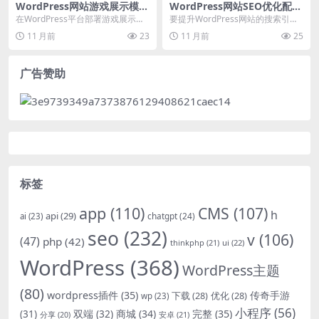
WordPress网站游戏展示模板
WordPress网站SEO优化配置
配置与故障排查指南
与实现
在WordPress平台部署游戏展示模
要提升WordPress网站的搜索引擎
板时，开发者常遇到模板冲突、加
排名，需要从基础配置和高级优化
11 月前
23
11 月前
25
载缓慢、功能...
两方面入手。...
广告赞助
标签
app
(110)
CMS
(107)
h
api
(29)
chatgpt
(24)
ai
(23)
seo
(232)
v
(106)
(47)
php
(42)
thinkphp
(21)
ui
(22)
WordPress
(368)
WordPress主题
(80)
wordpress插件
(35)
下载
(28)
优化
(28)
传奇手游
wp
(23)
小程序
(56)
双端
(32)
商城
(34)
完整
(35)
(31)
安卓
(21)
分享
(20)