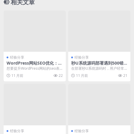
相关文章
经验分享
经验分享
WordPress网站SEO优化：如
秒U系统源码部署遇到500错
何提升网站排名与流量
误及解决方法
想要提升WordPress网站的seo表
在部署秒U系统源码时，用户经常
现，可以从以下几个方面入手： 关
遇到500服务器内部错误。以下是
11 月前
22
11 月前
21
键词研究...
针对该问题的排查步...
经验分享
经验分享