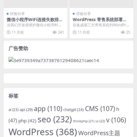
经验分享
经验分享
微信小程序WiFi连接失败排查
WordPress 寄售系统部署与
与解决方法
故障排查
当我们开发或维护微信小程序时，
在集成第三方寄售系统到WordPres
用户偶尔会遇到无法连接到指定wifi
s网站时，开发者常遇到api认证失
11 月前
241
11 月前
25
的问题。这种故...
败、订单...
广告赞助
标签
app
(110)
CMS
(107)
h
api
(29)
chatgpt
(24)
ai
(23)
seo
(232)
v
(106)
(47)
php
(42)
thinkphp
(21)
ui
(22)
WordPress
(368)
WordPress主题