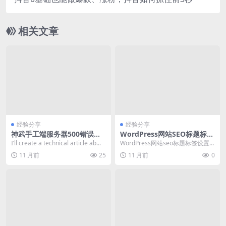
相关文章
经验分享
经验分享
神武手工端服务器500错误排
WordPress网站SEO标题标签
查与解决实战指南
设置教程
I’ll create a technical article ab...
WordPress网站seo标题标签设置
是提升网站在搜索引擎中排名的重
11 月前
25
11 月前
0
要环节。S...