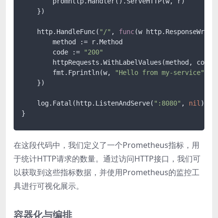
        promhttp.Handler().ServeHTTP(w, r)

    })

    http.HandleFunc(
"/"
, 
func
(w http.ResponseWrite
        method := r.Method

        code := 
"200"
        httpRequests.WithLabelValues(method, code).
        fmt.Fprintln(w, 
"Hello from my-service"
)

    })

    log.Fatal(http.ListenAndServe(
":8080"
, 
nil
))

在这段代码中，我们定义了一个Prometheus指标，用
于统计HTTP请求的数量。通过访问HTTP接口，我们可
以获取到这些指标数据，并使用Prometheus的监控工
具进行可视化展示。
容器化与编排