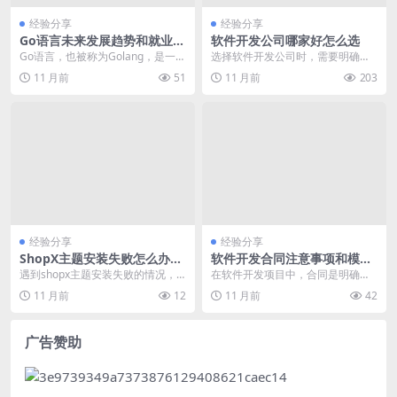
经验分享
经验分享
Go语言未来发展趋势和就业前
软件开发公司哪家好怎么选
景怎么样？
Go语言，也被称为Golang，是一种
选择软件开发公司时，需要明确自
开源的静态类型、编译型编程语
身需求，对比不同公司的技术栈、
11 月前
51
11 月前
203
言，由Goog...
项目经验、服务范围和...
经验分享
经验分享
ShopX主题安装失败怎么办解
软件开发合同注意事项和模板
决方法
涉及法律和交易
遇到shopx主题安装失败的情况，
在软件开发项目中，合同是明确双
通常是由于文件权限、服务器配置
方权利义务、保障交易安全的重要
11 月前
12
11 月前
42
或依赖库问题导致...
法律文件。一份严谨的...
广告赞助