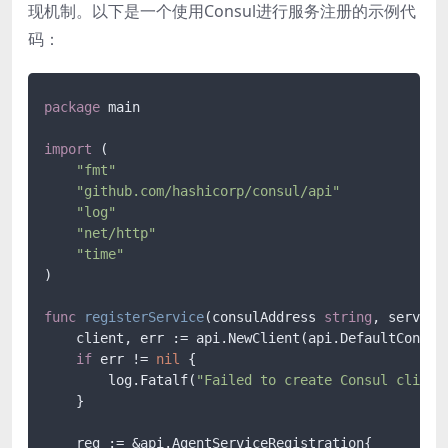
现机制。以下是一个使用Consul进行服务注册的示例代
码：
package
 main

import
 (

"fmt"
"github.com/hashicorp/consul/api"
"log"
"net/http"
"time"
)

func
registerService
(consulAddress 
string
, service
    client, err := api.NewClient(api.DefaultConfig(
if
 err != 
nil
 {

        log.Fatalf(
"Failed to create Consul client
    }

    reg := &api.AgentServiceRegistration{
