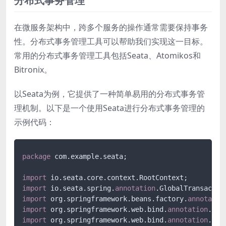
分布式事务管理
在微服务架构中，跨多个服务的操作通常需要保持事务
性。分布式事务管理工具可以帮助我们实现这一目标。
常用的分布式事务管理工具包括Seata、Atomikos和
Bitronix。
以Seata为例，它提供了一种简单易用的分布式事务管
理机制。以下是一个使用Seata进行分布式事务管理的
示例代码：
package
 com.example.seata;

import
import
 io.seata.spring.
annotation
import
 org.springframework.beans.factory.
annotatio
import
 org.springframework.web.bind.
annotation
import
 org.springframework.web.bind.
annotation
.Res