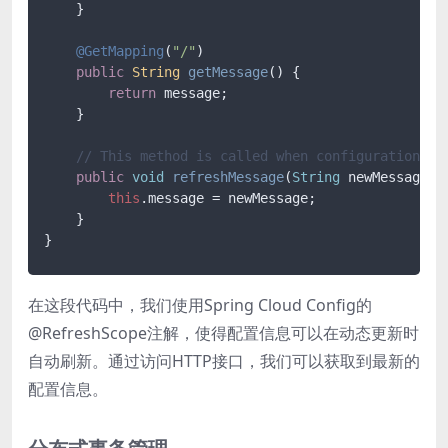
    }

@GetMapping
(
"/"
)

public
String
getMessage
(
) {

return
 message;

    }

// This method is called when configuration is
public
void
refreshMessage
(
String
 newMessage
) {
this
.
message
 = newMessage;

    }

在这段代码中，我们使用Spring Cloud Config的
@RefreshScope注解，使得配置信息可以在动态更新时
自动刷新。通过访问HTTP接口，我们可以获取到最新的
配置信息。