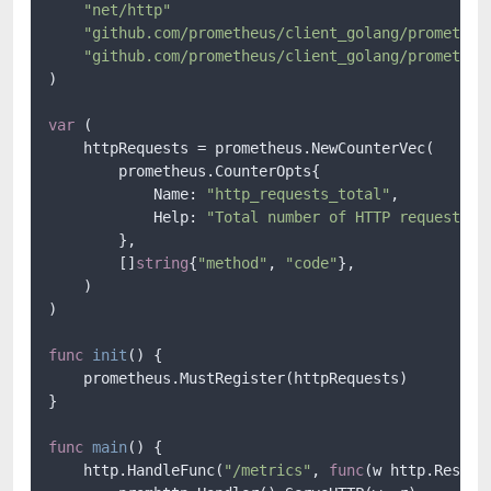
"net/http"
"github.com/prometheus/client_golang/prometheu
"github.com/prometheus/client_golang/prometheu
)

var
 (

    httpRequests = prometheus.NewCounterVec(

        prometheus.CounterOpts{

            Name: 
"http_requests_total"
,

            Help: 
"Total number of HTTP requests"
,

        },

        []
string
{
"method"
, 
"code"
},

    )

)

func
init
()
 {

    prometheus.MustRegister(httpRequests)

}

func
main
()
 {

    http.HandleFunc(
"/metrics"
, 
func
(w http.Respon