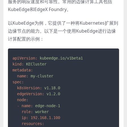
服务的响应速度和可靠性。常用的边缘计算工具包括
KubeEdge和EdgeX Foundry。
以KubeEdge为例，它提供了一种将Kubernetes扩展到
边缘节点的能力。以下是一个使用KubeEdge进行边缘
计算配置的示例：
apiVersion:
kubeedge.io/v1beta1
kind:
KECluster
metadata:
name:
my-cluster
spec:
k8sVersion:
v1.18.0
edgeVersion:
v1.2.0
node:
-
name:
edge-node-1
role:
worker
ip:
192.168
.1
.100
resources: