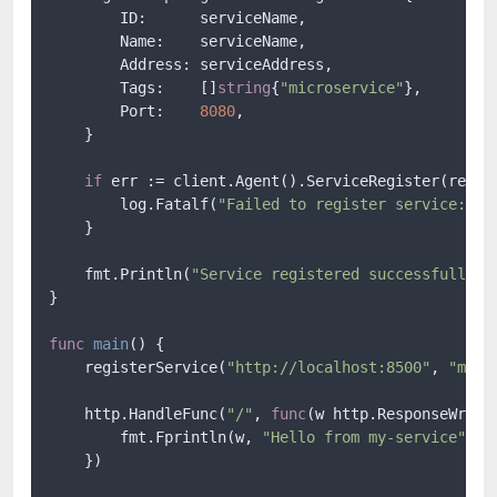
        ID:      serviceName,

        Name:    serviceName,

        Address: serviceAddress,

        Tags:    []
string
{
"microservice"
},

        Port:    
8080
,

    }

if
 err := client.Agent().ServiceRegister(reg);
        log.Fatalf(
"Failed to register service: %v
    }

    fmt.Println(
"Service registered successfully"
)

}

func
main
()
 {

    registerService(
"http://localhost:8500"
, 
"my-s
    http.HandleFunc(
"/"
, 
func
(w http.ResponseWrite
        fmt.Fprintln(w, 
"Hello from my-service"
)

    })
