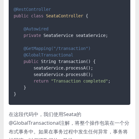
@RestController
public
class
SeataController
 {

@Autowired
private
 SeataService seataService;

@GetMapping(
"/transaction"
)
@GlobalTransactional
public
 String transaction() {

        seataService.processA();

        seataService.processB();

return
"Transaction completed"
;

    }

在这段代码中，我们使用Seata的
@GlobalTransactional注解，将整个操作包装在一个分
布式事务中。如果在事务过程中发生任何异常，事务将