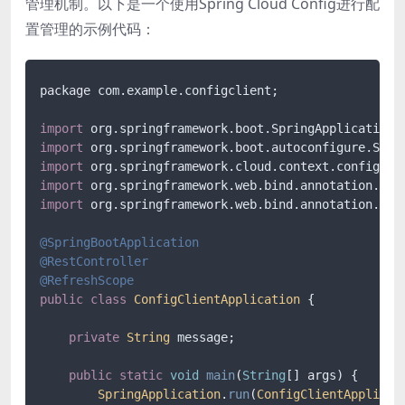
管理机制。以下是一个使用Spring Cloud Config进行配
置管理的示例代码：
package com.
example
.
configclient
;

import
 org.
springframework
.
boot
.
SpringApplication
import
 org.
springframework
.
boot
.
autoconfigure
.
Spri
import
 org.
springframework
.
cloud
.
context
.
config
.
an
import
 org.
springframework
.
web
.
bind
.
annotation
.
Get
import
 org.
springframework
.
web
.
bind
.
annotation
.
Res
@SpringBootApplication
@RestController
@RefreshScope
public
class
ConfigClientApplication
 {

private
String
 message;

public
static
void
main
(
String
[] args
) {

SpringApplication
.
run
(
ConfigClientApplicat