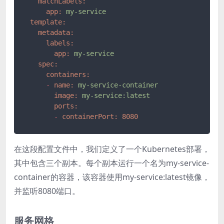
matchLabels:
app:
my-service
template:
metadata:
labels:
app:
my-service
spec:
containers:
-
name:
my-service-container
image:
my-service:latest
ports:
-
containerPort:
8080
在这段配置文件中，我们定义了一个Kubernetes部署，
其中包含三个副本。每个副本运行一个名为my-service-
container的容器，该容器使用my-service:latest镜像，
并监听8080端口。
服务网格