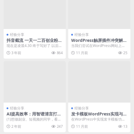
经验分享
经验分享
抖音截流 一天一二百创业粉等
WordPress触屏插件冲突解决
精准粉 附脚本
方法与最佳实践
现在是凌晨4.30 终于写好了 以后项
当我们尝试在WordPress网站上启
目禅会多很多能实操的脚本和项目
用触屏插件以提升移动端用户体验
3 年前
864
11 月前
25
引流创业粉...
时，可能会遇...
经验分享
经验分享
AI提高效率：用智谱清言打造
发卡模板WordPress实现与S
爆款视频号
EO优化配置教程
(1)想做副业、短视频的同学，看完
在WordPress中实现发卡模板功
本文一定对你有所帮助! (2)很多人
能，并针对seo进行优化配置，需要
2 年前
247
11 月前
13
说2024...
关注模板代...