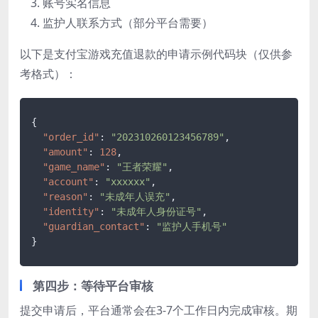
账号实名信息
监护人联系方式（部分平台需要）
以下是支付宝游戏充值退款的申请示例代码块（仅供参
考格式）：
{
"order_id"
:
"202310260123456789"
,
"amount"
:
128
,
"game_name"
:
"王者荣耀"
,
"account"
:
"xxxxxx"
,
"reason"
:
"未成年人误充"
,
"identity"
:
"未成年人身份证号"
,
"guardian_contact"
:
"监护人手机号"
}
第四步：等待平台审核
提交申请后，平台通常会在3-7个工作日内完成审核。期