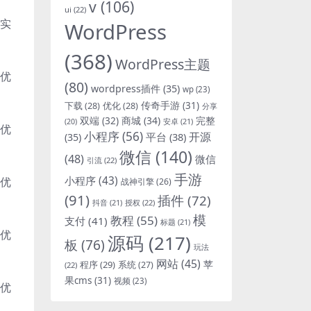
v
(106)
ui
(22)
化实
WordPress
(368)
WordPress主题
与优
(80)
wordpress插件
(35)
wp
(23)
下载
(28)
优化
(28)
传奇手游
(31)
分享
双端
(32)
商城
(34)
完整
安卓
(21)
(20)
与优
小程序
(56)
开源
平台
(38)
(35)
微信
(140)
(48)
微信
引流
(22)
手游
小程序
(43)
与优
战神引擎
(26)
(91)
插件
(72)
抖音
(21)
授权
(22)
模
教程
(55)
支付
(41)
标题
(21)
与优
源码
(217)
板
(76)
玩法
网站
(45)
程序
(29)
苹
系统
(27)
(22)
果cms
(31)
视频
(23)
与优