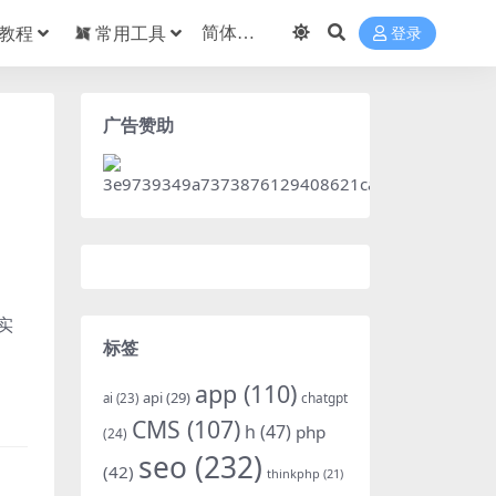
教程
常用工具
登录
广告赞助
实
标签
app
(110)
api
(29)
chatgpt
ai
(23)
CMS
(107)
h
(47)
php
(24)
seo
(232)
(42)
thinkphp
(21)