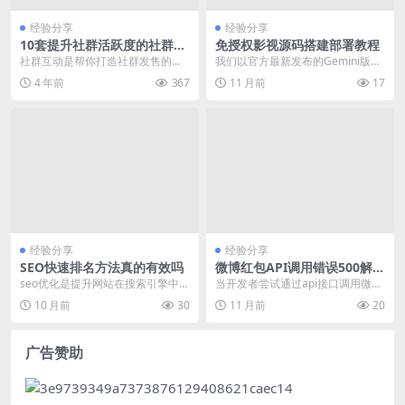
经验分享
经验分享
10套提升社群活跃度的社群互
免授权影视源码搭建部署教程
动小游戏
社群互动是帮你打造社群发售的秘
我们以官方最新发布的Gemini版本
密武器，尤其对于想要通过社群发
为例，通过全局配置文件修改，实
4 年前
367
11 月前
17
售批量成交客户的你来...
现免授权影视源...
经验分享
经验分享
SEO快速排名方法真的有效吗
微博红包API调用错误500解决
方法与性能优化策略
seo优化是提升网站在搜索引擎中可
当开发者尝试通过api接口调用微博
见性的关键手段。在众多SEO策略
红包功能时，频繁遇到500内部服
10 月前
30
11 月前
20
中，“快速排名...
务器错误。这种...
广告赞助