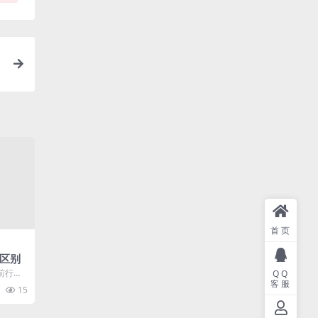
首页
的区别
前行业
QQ
客服
吸引了
15
.