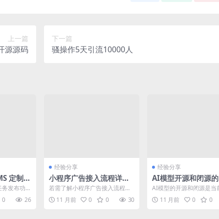
上一篇
下一篇
压开源源码
骚操作5天引流10000人
经验分享
经验分享
MS 定制化
小程序广告接入流程详解
AI模型开源和闭源
实践
及盈利直接相关关键步骤
现任务发布功
若需了解小程序广告接入流程中
AI模型的开源和闭源是当
开发。以下
关于盈利直接相关的关键步骤，
内的一个热门争议话题，
0
26
11 月前
0
0
30
11 月前
0
0
请参考以下内容。 准备阶...
众多专业人士和爱好者的..