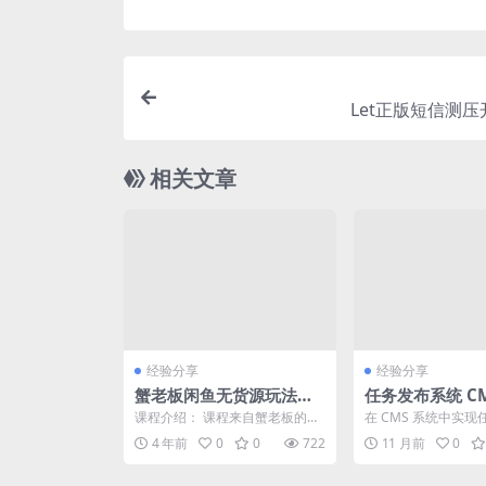
Let正版短信测
相关文章
经验分享
经验分享
蟹老板闲鱼无货源玩法入
任务发布系统 C
门+高级视频教程合集
开发与高级功能
课程介绍： 课程来自蟹老板的闲
在 CMS 系统中实
鱼无货源玩法(入门+高级)，价值
能，需要深入定制化
4 年前
0
0
722
11 月前
0
498元。这套是最...
基于 WordPre...