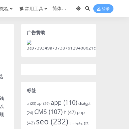
教程
常用工具
登录
广告赞助
选
标签
钱
app
(110)
api
(29)
chatgpt
ai
(23)
以
CMS
(107)
h
(47)
php
(24)
规
seo
(232)
(42)
thinkphp
(21)