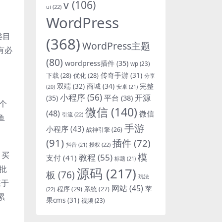
v
(106)
ui
(22)
WordPress
类目
(368)
WordPress主题
有必
(80)
wordpress插件
(35)
wp
(23)
下载
(28)
优化
(28)
传奇手游
(31)
分享
双端
(32)
商城
(34)
完整
安卓
(21)
(20)
小程序
(56)
开源
平台
(38)
(35)
个
微信
(140)
(48)
微信
引流
(22)
鱼
手游
小程序
(43)
战神引擎
(26)
(91)
插件
(72)
抖音
(21)
授权
(22)
。买
模
教程
(55)
支付
(41)
标题
(21)
批
源码
(217)
板
(76)
玩法
睐于
网站
(45)
程序
(29)
苹
系统
(27)
(22)
累
果cms
(31)
视频
(23)