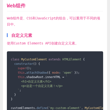
Web组件
Web组件是、CSS和JavaScript的组合，可以重用于不同的项
目中。
自定义元素
使用Custom Elements API创建自定义元素。
class
MyCustomElement
extends
HTMLElement
 {

constructor
(
) {

super
();

this
.
attachShadow
({ 
mode
: 
'open'
 });

this
.
shadowRoot
.
innerHTML
 = 
`

      <h1>自定义元素</h1>

      <p>这是一个自定义元素！</p>

    `
;

  }

}

customElements.
define
(
'my-custom-element'
, 
MyCustomElemen