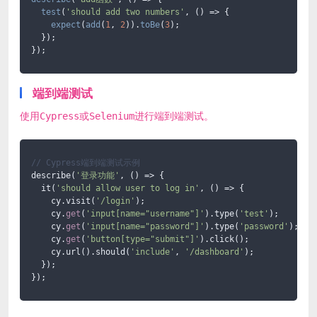
test
(
'should add two numbers'
, 
() =>
 {

expect
(
add
(
1
, 
2
)).
toBe
(
3
);

  });

});
端到端测试
使用Cypress或Selenium进行端到端测试。
// Cypress端到端测试示例
describe(
'登录功能'
, () => {

  it(
'should allow user to log in'
, () => {

    cy.visit(
'/login'
);

    cy.
get
(
'input[name="username"]'
).type(
'test'
);

    cy.
get
(
'input[name="password"]'
).type(
'password'
);

    cy.
get
(
'button[type="submit"]'
).click();

    cy.url().should(
'include'
, 
'/dashboard'
);

  });

});