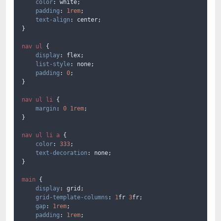
color
: white;

padding
: 
1rem
;

text-align
: center;

}

nav
ul
 {

display
: flex;

list-style
: none;

padding
: 
0
;

}

nav
ul
li
 {

margin
: 
0
1rem
;

}

nav
ul
li
a
 {

color
: 
333
;

text-decoration
: none;

}

main
 {

display
: grid;

grid-template-columns
: 
1
fr 
3
fr;

gap
: 
1rem
;

padding
: 
1rem
;
