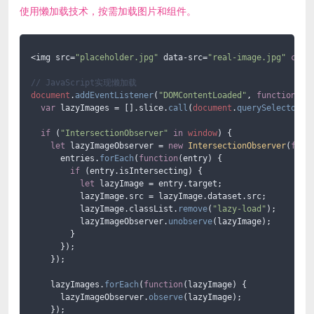
使用懒加载技术，按需加载图片和组件。
<img src=
"placeholder.jpg"
 data-src=
"real-image.jpg"
clas
// JavaScript实现懒加载
document
.
addEventListener
(
"DOMContentLoaded"
, 
function
(
) {
var
 lazyImages = [].
slice
.
call
(
document
.
querySelectorAl
if
 (
"IntersectionObserver"
in
window
) {

let
 lazyImageObserver = 
new
IntersectionObserver
(
func
      entries.
forEach
(
function
(
entry
) {

if
 (entry.
isIntersecting
) {

let
 lazyImage = entry.
target
;

          lazyImage.
src
 = lazyImage.
dataset
.
src
;

          lazyImage.
classList
.
remove
(
"lazy-load"
);

          lazyImageObserver.
unobserve
(lazyImage);

        }

      });

    });

    lazyImages.
forEach
(
function
(
lazyImage
) {

      lazyImageObserver.
observe
(lazyImage);

    });
