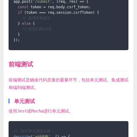
app.post(
'/submit'
, (req, res) => {

const
 token = req.body.csrf_token;

if
 (token === req.session.csrfToken) {

// 处理表单提交
  } 
else
 {

// 防范CSRF攻击
  }

});
前端测试
前端测试是确保代码质量的重要环节，包括单元测试、集成测试
和端到端测试。
单元测试
使用Jest或Mocha进行单元测试。
// Jest单元测试示例
describe
(
'add函数'
, 
() =>
 {
