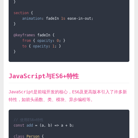
}

section
 {

animation
: fadeIn 
1s
 ease-in-out;

}

@keyframes
 fadeIn {

from
 { 
opacity
: 
0
; }

to
 { 
opacity
: 
1
; }

}
JavaScript与ES6+特性
JavaScript是前端开发的核心，ES6及更高版本引入了许多新
特性，如箭头函数、类、模块、异步编程等。
// 使用ES6+特性
const
add
 = (
a, b
) => a + b;

class
Person
 {
