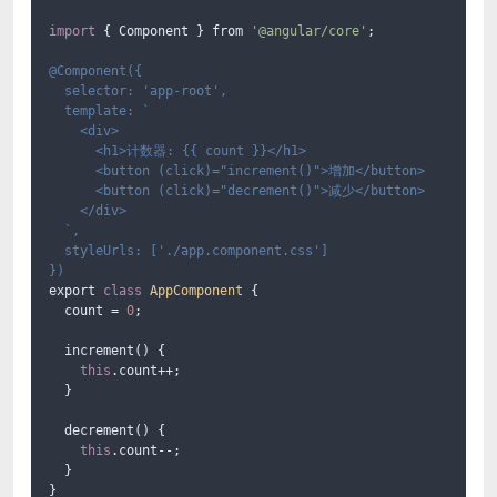
import
 { Component } from 
'@angular/core'
;

@Component({

  selector: 
'app-root'
,

  template: `

    <div>

      <h1>计数器: {{ count }}</h1>

      <button (click)=
"increment()"
>增加</button>

      <button (click)=
"decrement()"
>减少</button>

    </div>

  `,

  styleUrls: [
'./app.component.css'
]

})
export 
class
AppComponent
 {

  count = 
0
;

  increment() {

this
.count++;

  }

  decrement() {

this
.count--;

  }

}