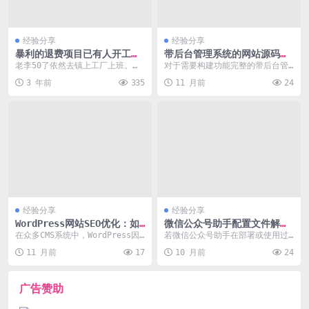
经验分享
经验分享
暴利的退费项目已有人开工作
带后台管理系统的网站源码
室
功能完整性常见需求排查与解
老李50了依然去镇上工厂上班。干
对于需要构建功能完整的带后台管
决
电气焊月工资7000-8000，平时舍
理系统的网站源码，用户在部署和
3 年前
335
11 月前
24
不得吃穿，...
使用过程中常遇到配置...
经验分享
经验分享
WordPress网站SEO优化：如
微信公众号助手配置文件解析
何提升百度搜索排名？
与错误修复
在众多CMS系统中，WordPress因
若微信公众号助手在部署或使用过
其开放源代码和丰富的插件生态，
程中遇到配置加载失败、功能异常
11 月前
17
10 月前
24
成为网站建...
等问题，通常与`co...
广告赞助