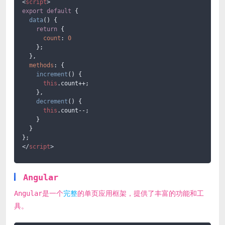
<
script
>
export
default
 {

data
(
) {

return
 {

count
: 
0
    };

  },

methods
: {

increment
(
) {

this
.
count
++;

    },

decrement
(
) {

this
.
count
--;

    }

  }

</
script
>
Angular
Angular是一个
完整
的单页应用框架，提供了丰富的功能和工
具。