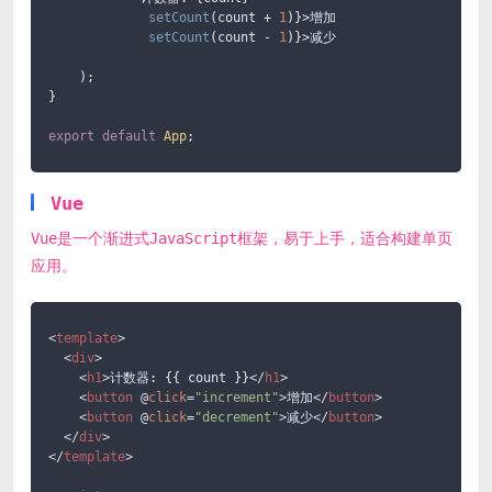
setCount
(count + 
1
)}>增加

setCount
(count - 
1
)}>减少

    );

}

export
default
App
;
Vue
Vue是一个渐进式JavaScript框架，易于上手，适合构建单页
应用。
<
template
>
<
div
>
<
h1
>
计数器: {{ count }}
</
h1
>
<
button
 @
click
=
"increment"
>
增加
</
button
>
<
button
 @
click
=
"decrement"
>
减少
</
button
>
</
div
>
</
template
>