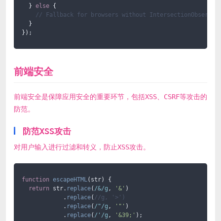
  } 
else
 {

// Fallback for browsers without IntersectionObserver
  }

});
前端安全
前端安全是保障应用安全的重要环节，包括XSS、CSRF等攻击的
防范。
防范XSS攻击
对用户输入进行过滤和转义，防止XSS攻击。
function
escapeHTML
(
str
) {

return
 str.
replace
(
/&/g
, 
'&'
)

            .
replace
(
//g, '>')
            .
replace
(
/"/g
, 
'"'
)

            .
replace
(
/'/g
, 
'&39;'
);
