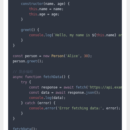
constructor
(
name, age
) {

this
.
name
 = name;

this
.
age
 = age;

    }

greet
(
) {

console
.
log
(
`Hello, my name is 
${
this
.name}
 and I
    }

}

const
 person = 
new
Person
(
'Alice'
, 
30
);

person.
greet
();

// 异步编程
async
function
fetchData
(
) {

try
 {

const
 response = 
await
fetch
(
'https://api.example
const
 data = 
await
 response.
json
();

console
.
log
(data);

    } 
catch
 (error) {

console
.
error
(
'Error fetching data:'
, error);

    }

}

fetchData
();