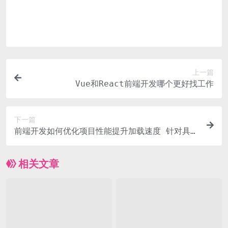
购买该资源后，可以退款吗？
源码素材属于虚拟商品，具有可复制性，可传播性，一旦
授予，不接受任何形式的退款、换货要求。请您在购买获
取之前确认好 是您所需要的资源
上一篇
Vue和React前端开发哪个更好找工作
下一篇
前端开发如何优化项目性能提升加载速度 针对具体
技术痛点实用性强
相关文章