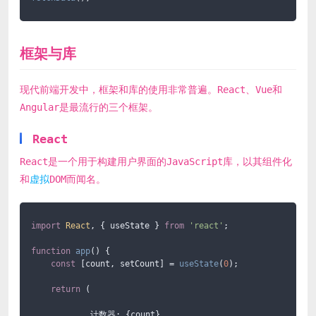
框架与库
现代前端开发中，框架和库的使用非常普遍。React、Vue和
Angular是最流行的三个框架。
React
React是一个用于构建用户界面的JavaScript库，以其组件化
和
虚拟
DOM而闻名。
import
React
, { useState } 
from
'react'
;

function
app
(
) {

const
 [count, setCount] = 
useState
(
0
);

return
 (

            计数器: {count}
