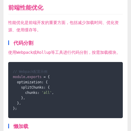
前端性能优化
性能优化是前端开发的重要方面，包括减少加载时间、优化资
源、使用缓存等。
代码分割
使用Webpack或Rollup等工具进行代码分割，按需加载模块。
// Webpack配置示例
module
.
exports
 = {

  optimization: {

    splitChunks: {

      chunks: 
'all'
,

    },

  },

};
懒加载