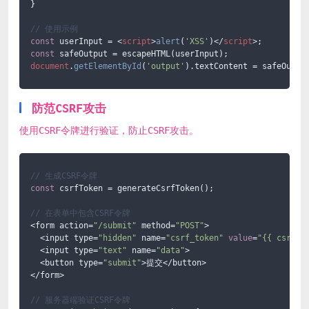
}

// 使用示例
const
 userInput = 
<
script
>
alert
(
'XSS'
)
</
script
>
const
document
.
getElementById
(
'output'
).
textContent
 = safeOutpu
防范CSRF攻击
使用CSRF令牌进行验证，防止CSRF攻击。
// 生成CSRF令牌
const
 csrfToken = generateCsrfToken();

// 在表单中包含CSRF令牌
<form action=
"/submit"
 method=
"POST"
>

  <input type=
"hidden"
 name=
"csrf_token"
value
=
"{{ csrfTo
  <input type=
"text"
 name=
"data"
>

  <button type=
"submit"
>提交</button>

</form>

// 服务器端验证CSRF令牌