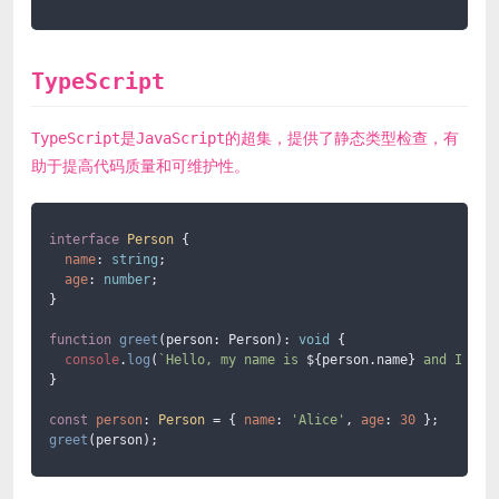
TypeScript
TypeScript是JavaScript的超集，提供了静态类型检查，有
助于提高代码质量和可维护性。
interface
Person
 {

name
: 
string
;

age
: 
number
;

}

function
greet
(
person: Person
): 
void
 {

console
.
log
(
`Hello, my name is 
${person.name}
 and I am 
}

const
person
: 
Person
 = { 
name
: 
'Alice'
, 
age
: 
30
greet
(person);