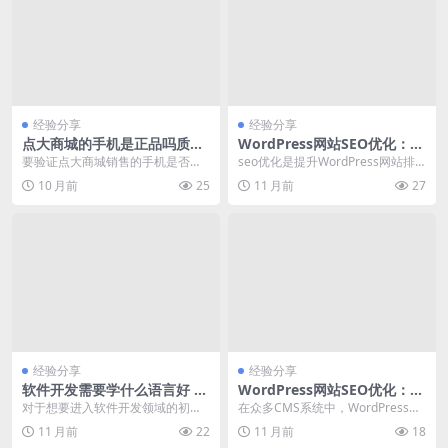
经验分享
经验分享
点大商城的手机是正品吗质量
WordPress网站SEO优化：如
怎么样
何提升网站排名与流量
要验证点大商城销售的手机是否为
seo优化是提升WordPress网站排
正品以及其质量如何，可以从以下
名和流量的关键手段。本文将基于
10 月前
25
11 月前
27
几个方面进行核查： ...
百度热搜、...
经验分享
经验分享
软件开发需要学什么语言好 解
WordPress网站SEO优化：如
决初学者最根本的选择困惑
何提升百度搜索排名？
对于想要进入软件开发领域的初学
在众多CMS系统中，WordPress因
者来说，选择一门合适的编程语言
其开放源代码和丰富的插件生态，
11 月前
22
11 月前
18
是至关重要的第一步。...
成为网站建...