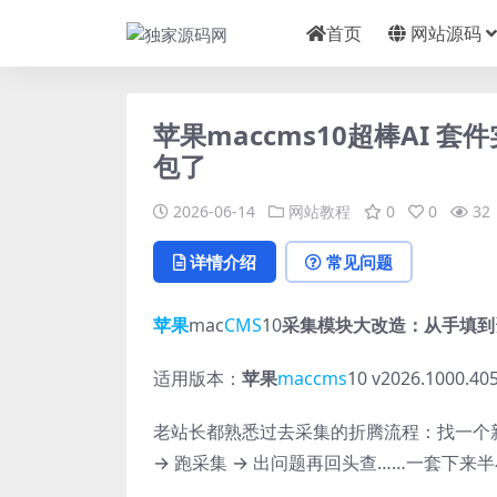
首页
网站源码
苹果maccms10超棒AI 套
包了
2026-06-14
网站教程
0
0
32
详情介绍
常见问题
苹果
mac
CMS
10
采集模块大改造：从手填到
适用版本：
苹果
maccms
10 v2026.1000.40
老站长都熟悉过去采集的折腾流程：找一个新
→ 跑采集 → 出问题再回头查……一套下来半小时