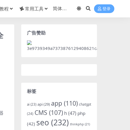
教程
常用工具
登录
广告赞助
全
标签
app
(110)
api
(29)
chatgpt
ai
(23)
CMS
(107)
器
h
(47)
php
(24)
seo
(232)
(42)
thinkphp
(21)