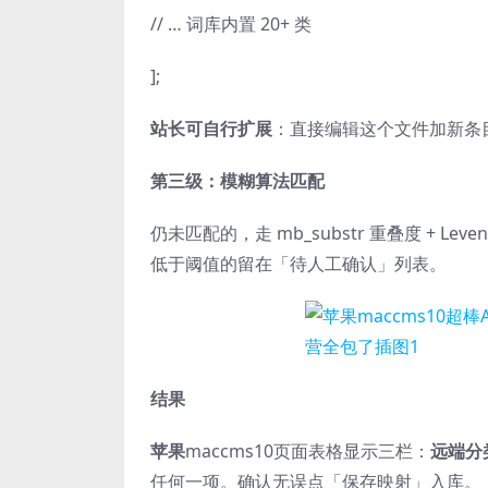
// … 词库内置 20+ 类
];
站长可自行扩展
：直接编辑这个文件加新条
第三级：模糊算法匹配
仍未匹配的，走 mb_substr 重叠度 + Lev
低于阈值的留在「待人工确认」列表。
结果
苹果
maccms10页面表格显示三栏：
远端分类
任何一项。确认无误点「保存映射」入库。