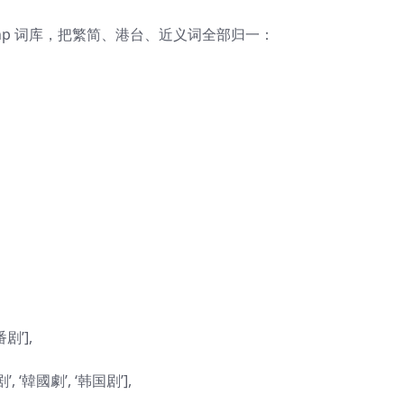
nonyms.php 词库，把繁简、港台、近义词全部归一：
番剧’],
剧’, ‘韓國劇’, ‘韩国剧’],