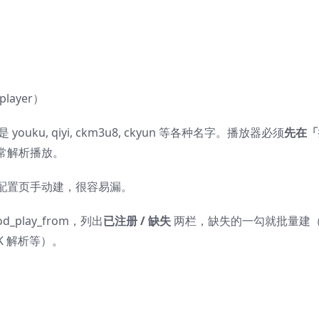
player）
youku, qiyi, ckm3u8, ckyun 等各种名字。播放器必须
先在「
常解析播放。
配置页手动建，很容易漏。
_play_from，列出
已注册 / 缺失
两栏，缺失的一勾就批量建
CK 解析等）。