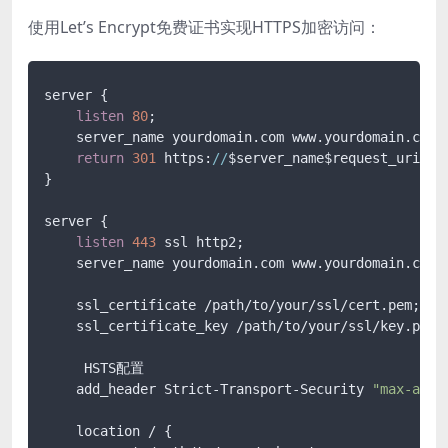
使用Let’s Encrypt免费证书实现HTTPS加密访问：
server {

listen
80
;

    server_name yourdomain.com www.yourdomain.com;

return
301
 https:
//
$server_name$request_uri;

}

server {

listen
443
 ssl http2;

    server_name yourdomain.com www.yourdomain.com;

    ssl_certificate /path/to/your/ssl/cert.pem;

    ssl_certificate_key /path/to/your/ssl/key.pem;

     HSTS配置

    add_header Strict-Transport-Security 
"max-age=
    location / {
