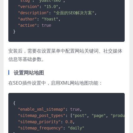
"slug"
:
"yoast-seo"
,
"version"
:
"15.0"
,
"description"
:
"全面的SEO解决方案"
,
"author"
:
"Yoast"
,
"active"
:
true
}
安装后，需要在设置菜单中配置网站关键词、社交媒体
信息等基础参数。
设置网站地图
在SEO插件设置中，启用XML网站地图功能：
{
"enable_xml_sitemap"
:
true
,
"sitemap_post_types"
:
[
"post"
,
"page"
,
"product"
"sitemap_priority"
:
0.8
,
"sitemap_frequency"
:
"daily"