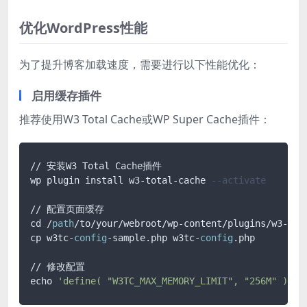
优化WordPress性能
为了提升博客加载速度，需要进行以下性能优化：
启用缓存插件
推荐使用W3 Total Cache或WP Super Cache插件：
// 安装W3 Total Cache插件

wp plugin install w3-total-cache 
--activate
// 配置页面缓存

cd /
path
/to/your/webroot/wp-content/plugins/w3-tota
cp w3tc-
config
-sample.php w3tc-
config
.php

// 修改配置

echo 
'define( "W3TC_MAX_MEMORY_LIMIT", "256M" );'
 