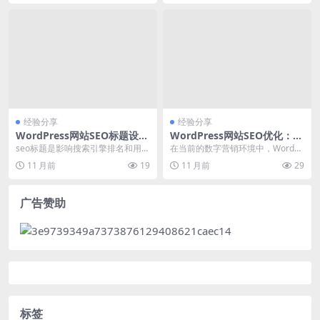
经验分享
经验分享
WordPress网站SEO标题设置
WordPress网站SEO优化：如
方法与最佳实践
何提升网站在百度和谷歌的搜
seo标题是影响搜索引擎排名和用户
在当前的数字营销环境中，WordPr
索排名？
点击率的关键因素。本文将详细介
ess作为全球最受欢迎的内容管理系
11 月前
19
11 月前
29
绍WordPre...
统（CMS...
广告赞助
标签