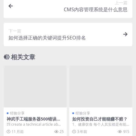
上一篇
CMS内容管理系统是什么意思
下一篇
如何选择正确的关键词提升SEO排名
相关文章
经验分享
经验分享
神武手工端服务器500错误排
如何投资自己才能稳赚不赔？
查与解决实战指南
I’ll create a technical article ab...
1、健康饮食 每个人其实都是有能
量的，这些东西刚开始自己察觉不
11 月前
25
3 年前
915
到，但是外人是可以...