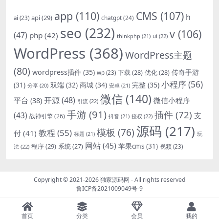
app
(110)
CMS
(107)
h
api
(29)
chatgpt
(24)
ai
(23)
seo
(232)
v
(106)
(47)
php
(42)
thinkphp
(21)
ui
(22)
WordPress
(368)
WordPress主题
(80)
wordpress插件
(35)
下载
(28)
优化
(28)
传奇手游
wp
(23)
小程序
(56)
双端
(32)
商城
(34)
完整
(35)
(31)
安卓
(21)
分享
(20)
微信
(140)
开源
(48)
微信小程序
平台
(38)
引流
(22)
手游
(91)
插件
(72)
(43)
支
战神引擎
(26)
抖音
(21)
授权
(22)
源码
(217)
模板
(76)
教程
(55)
付
(41)
标题
(21)
玩
网站
(45)
程序
(29)
苹果cms
(31)
系统
(27)
法
(22)
视频
(23)
Copyright © 2021-2026
独家源码网
- All rights reserved
鲁ICP备2021009049号-9
首页
分类
会员
我的