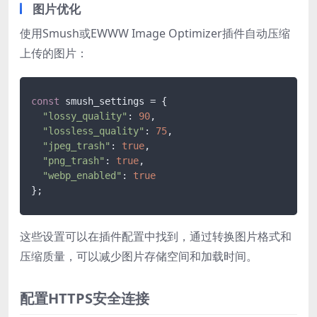
图片优化
使用Smush或EWWW Image Optimizer插件自动压缩
上传的图片：
const
 smush_settings = {

"lossy_quality"
: 
90
,

"lossless_quality"
: 
75
,

"jpeg_trash"
: 
true
,

"png_trash"
: 
true
,

"webp_enabled"
: 
true
这些设置可以在插件配置中找到，通过转换图片格式和
压缩质量，可以减少图片存储空间和加载时间。
配置HTTPS安全连接