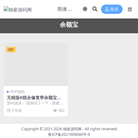
登录
余额宝
VIP
PHP源码
无错版K线全修复带余额宝会
员等级源码
源码描述： 我测试了一下，搭建是
没有什么问题的。 基本功能也都没
5 年前
562
有毛病。 UI看...
Copyright © 2021-2026
独家源码网
- All rights reserved
鲁ICP备2021009049号-9