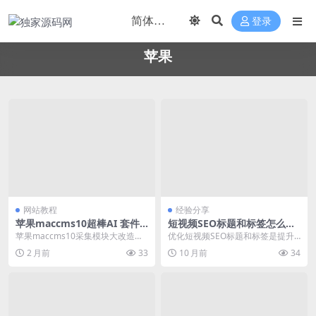
登录
苹果
网站教程
经验分享
苹果maccms10超棒AI 套件
短视频SEO标题和标签怎么优
实战：用 AI 把视频站的内
化
苹果maccms10采集模块大改造：
优化短视频SEO标题和标签是提升
容、SEO、运营全包了
从手填到资源站中心一键采 适用版
内容曝光和用户触达的关键环节。
2 月前
33
10 月前
34
本：苹果ma...
以下是基于当前技术...