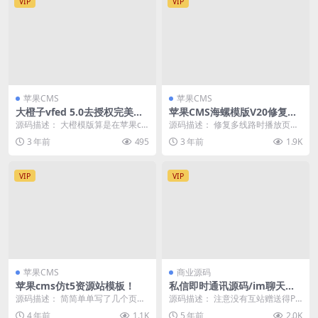
VIP
VIP
苹果CMS
苹果CMS
大橙子vfed 5.0去授权完美破
苹果CMS海螺模版V20修复
解主题
版，加广告代码
源码描述： 大橙模版算是在苹果cm
源码描述： 修复多线路时播放页列
s众多主题里，较为亮眼的一款了，
表点其他线路还是播放默认线路的
3 年前
495
3 年前
1.9K
主题简洁，功能...
问题 修复前台黑白...
VIP
VIP
苹果CMS
商业源码
苹果cms仿t5资源站模板！
私信即时通讯源码/im聊天系
统/社交APP/微信/安卓/苹果A
源码描述： 简简单单写了几个页面
源码描述： 注意没有互站赠送得PC
PP/ios可上架
包括 首页、详情页、留言页、和播
和H5端，只有安卓，苹果端 APP端
4 年前
1.1K
5 年前
2.0K