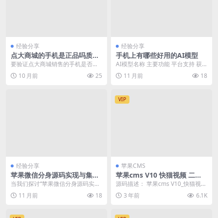
经验分享
经验分享
点大商城的手机是正品吗质量
手机上有哪些好用的AI模型
怎么样
要验证点大商城销售的手机是否为
AI模型名称 主要功能 平台支持 获
正品以及其质量如何，可以从以下
取方式 ChatGPT 自然语言处理、文
10 月前
25
11 月前
18
几个方面进行核查： ...
本生...
VIP
经验分享
苹果CMS
苹果微信分身源码实现与集成
苹果cms V10 快猫视频 二开
API开发
苹果CMS视频网站源码模板 可
当我们探讨“苹果微信分身源码实现
源码描述： 苹果cms V10_快猫视频
封装双端APP
与集成API开发”这一主题时，我们
_二开苹果CMS视频网站源码模板_
11 月前
18
3 年前
6.1K
主要关注的是如...
可封装...