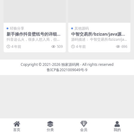
经验分享
其他源码
新手操作抖音壁纸号的详细流
中智交易所/bzizan/java源码/
程
带详细说明
抖音这么火，很多人想入局，但是
源码描述： 中智交易所/bzizan/jav
基础不行，没有拍摄、剪辑、文案
a源码/带详细说明 东西是完整了，
4 年前
509
4 年前
696
等能力，没关系，本文...
j...
Copyright © 2021-2026
独家源码网
- All rights reserved
鲁ICP备2021009049号-9
首页
分类
会员
我的