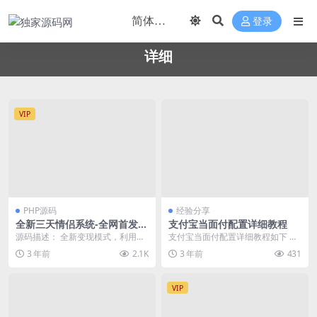
登录
详细
VIP
PHP源码
经验分享
全新三天情侣系统-全网首发附
支付宝当面付配置详细教程
带详细搭建教程-小白也能轻松
源码描述： 全新变现模式，利用三
支付宝当面付配置详细教程如下 新
上手搭建【详细教程+源码】
天情侣系统加上想要脱单的冲动，
版支付宝接口改用了RSA2的密钥。
3 年前
2.1K
3 年前
431
这套系统可谓是将其...
操作以下步骤之...
VIP