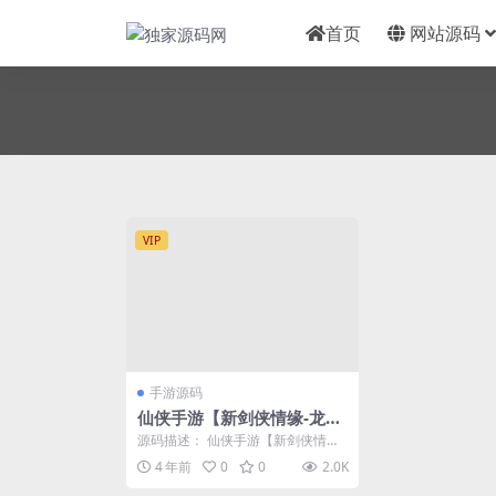
首页
网站源码
VIP
手游源码
仙侠手游【新剑侠情缘-龙
雀】仿官版本最新整理Linu
源码描述： 仙侠手游【新剑侠情缘-
x手工服务端+GM充值物品
龙雀】仿官版本最新整理Linux手工
4 年前
0
0
2.0K
服务端+G...
后台