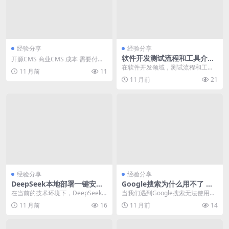
经验分享
经验分享
软件开发测试流程和工具介
开源CMS 商业CMS 成本 需要付费
绍：涵盖开发全生命周期的重
购买许可证或订阅服务 源代码访问
在软件开发领域，测试流程和工具
11 月前
11
要环节
通常不公...
的选择对于确保产品质量、提高开
11 月前
21
发效率以及优化用户体...
经验分享
经验分享
DeepSeek本地部署一键安装
Google搜索为什么用不了 查
教程详解
询不到结果分析
在当前的技术环境下，DeepSeek
当我们遇到Google搜索无法使用的
作为一款备受关注的软件，其本地
情况时，首先需要从网络连接和服
11 月前
16
11 月前
14
部署的便捷性成...
务器状态入手进...