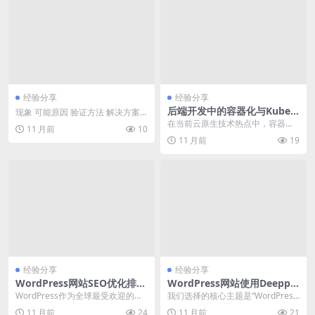
经验分享
经验分享
后端开发中的容器化与Kuber
现象 可能原因 验证方法 解决方案
netes实践：Dockerfile编写
网页版翻译界面空白或加载超时 浏
在当前云原生技术热点中，容器化
11 月前
10
与Pod部署问题排查
览器缓存/C...
与Kubernetes已成为后端开发的核
11 月前
19
心实践。本...
经验分享
经验分享
WordPress网站SEO优化排名
WordPress网站使用Deepps
提升教程
eek插件实现SEO自动优化配
WordPress作为全球最受欢迎的内
我们选择的核心主题是“WordPress
置教程
容管理系统之一，其SEO优化能力
网站使用Deeppseek插件实现SE
11 月前
24
11 月前
21