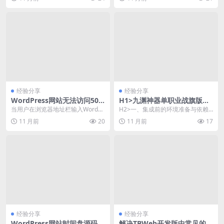
备受关注。...
O...
经验分享
经验分享
WordPress网站无法访问500
H1>九渊神器单职业战旗版W
错误排查与解决
ordPress集成教程与性能优化
当用户在浏览器地址栏输入WordPr
H2>一、集成前的环境准备与依赖
实践
ess网站地址后，服务器返回500内
确认 在开始九渊神器单职业战旗版
11 月前
20
11 月前
17
部服务器...
与Word...
经验分享
经验分享
WordPress网站时间盘源码冲
解决TBWeb开发版中常见的5