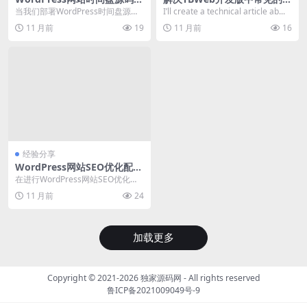
突解决与性能优化配置实践
00错误与数据库连接问题
当我们部署WordPress时间盘源码
I’ll create a technical article ab...
到生产环境时，可能会遇到多种冲
11 月前
19
11 月前
16
突问题，例如...
经验分享
WordPress网站SEO优化配置
与常见错误排查
在进行WordPress网站SEO优化配
置时，用户常遇到404页面错误、S
11 月前
24
EO插...
加载更多
Copyright © 2021-2026
独家源码网
- All rights reserved
鲁ICP备2021009049号-9