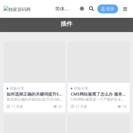
登录
插件
经验分享
经验分享
如何选择正确的关键词提升SE
CMS网站被黑了怎么办 服务器
O排名
安全配置 防火墙规则 防注入
要选择正确的关键词以提升SEO排
CMS网站被黑是一个严重的安全问
措施
名，首先需要明确用户搜索习惯和
题，需要立即采取行动。以下是一
11 月前
31
11 月前
16
需求。通过分析搜索...
些常见的故障排查与...